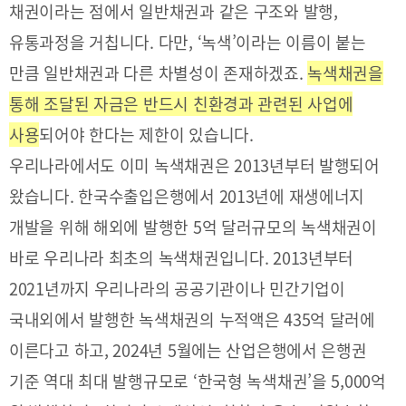
채권이라는 점에서 일반채권과 같은 구조와 발행,
기부금내역
CEO
전략
유통과정을 거칩니다. 다만, ‘녹색’이라는 이름이 붙는
인사말
및
목표
CEO
만큼 일반채권과 다른 차별성이 존재하겠죠.
녹색채권을
동정
설립목적
통해 조달된 자금은 반드시 친환경과 관련된 사업에
연혁
사용
되어야 한다는 제한이 있습니다.
조직도
해양금융센터
우리나라에서도 이미 녹색채권은 2013년부터 발행되어
왔습니다. 한국수출입은행에서 2013년에 재생에너지
CI
오시는
개발을 위해 해외에 발행한 5억 달러규모의 녹색채권이
길
바로 우리나라 최초의 녹색채권입니다. 2013년부터
2021년까지 우리나라의 공공기관이나 민간기업이
국내외에서 발행한 녹색채권의 누적액은 435억 달러에
이른다고 하고, 2024년 5월에는 산업은행에서 은행권
통합검색
개인정보처리방침
이메일무단수집거부
기준 역대 최대 발행규모로 ‘한국형 녹색채권’을 5,000억