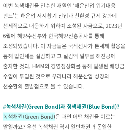
2021
이번 녹색채권을 인수한 재원인 ‘해운산업 위기대응
2020
펀드’는 해운업 저시황기 진입과 친환경 규제 강화에
선제적으로 대응하기 위하여 조성된 자금으로, 2023년
6월에 해양수산부와 한국해양진흥공사를 통해
조성되었습니다. 이 자금들은 국적선사가 톤세제 활용을
BIFC금융강좌
해양금융정보
금융
통해 법인세를 절감하고 그 절감액 일부를 해진공에
교육활동
신청
블로그
모음
출자한 것과, HMM의 경영정상화를 통해 발생된 배당금
조회/
해양금융
수입이 투입된 것으로 우리나라 해운산업 성장의
취소
아카데미
지난강좌
60초해양금융
선순환의 출발점으로 볼 수 있습니다.
연간운영
계획표
#녹색채권
(Green Bond)과 청색채권(Blue Bond)?
녹색채권(Green Bond)
은 과연 어떤 채권을 이르는
말일까요? 우선 녹색채권 역시 일반채권과 동일한
CEO
소개