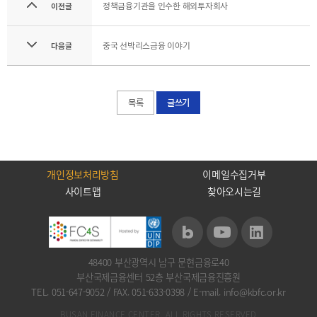
정책금융기관을 인수한 해외투자회사
이전글
중국 선박리스금융 이야기
다음글
목록
글쓰기
개인정보처리방침
이메일수집거부
사이트맵
찾아오시는길
48400 부산광역시 남구 문현금융로40
부산국제금융센터 52층 부산국제금융진흥원
TEL. 051-647-9052
/
FAX. 051-633-0398
/
E-mail. info@kbfc.or.kr
BUSAN FINANCE CENTER. ALL RIGHTS RESERVED