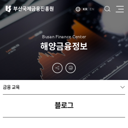
KR
EN
Busan Finance Center
해양금융정보
부산
홍보
소개
부산금융중심지
홍보
소개
브로슈어
부산소개
금융 교육
홍보
부산금융중심지
주요
동영상
정책 소개
산업현황
금융중심지
정주환경
블로그
지정경과 및
특화금융중심지
금융생태계
조성