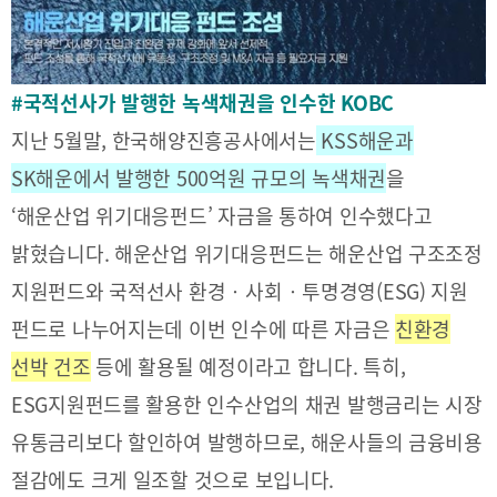
2025
[48400] 부산광역시 남구 문현금융로40
IR
2024
부산국제금융센터 52층 부산국제금융진흥원
새소식
TEL.051-647-9052 / FAX.051-633-0398
2023
언론보도
2022
#국적선사가
발행한 녹색채권을 인수한 KOBC
2021
지난 5월말, 한국해양진흥공사에서는
KSS해운과
2020
SK해운에서 발행한 500억원 규모의 녹색채권
을
‘해운산업 위기대응펀드’ 자금을 통하여 인수했다고
밝혔습니다. 해운산업 위기대응펀드는 해운산업 구조조정
지원펀드와 국적선사 환경‧사회‧투명경영(ESG) 지원
보고서
펀드로 나누어지는데 이번 인수에 따른 자금은
친환경
2026
선박 건조
등에 활용될 예정이라고 합니다. 특히,
2025
ESG지원펀드를 활용한 인수산업의 채권 발행금리는 시장
2024
유통금리보다 할인하여 발행하므로, 해운사들의 금융비용
2023
2022
절감에도 크게 일조할 것으로 보입니다.