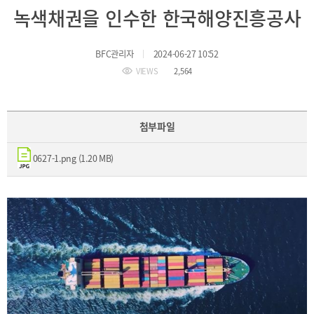
BIFC
녹색채권을 인수한 한국해양진흥공사
입주환경
소개
인센티브
BFC관리자
2024-06-27 10:52
및
관련법규
VIEWS
2,564
협력
첨부파일
해외금융도시협력
사원기관
0627-1.png (1.20 MB)
유관기관
공지사항
보도자료
진흥원
소식
2026
국내외