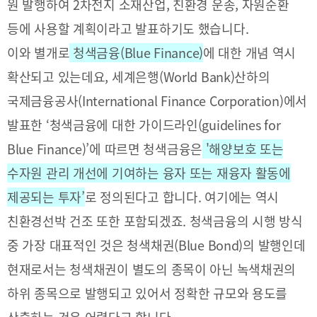
원 발행하여 2차전지 소재산업, 친환경 운송, 자원순환
사이트맵
Family
Site
등에 사용할 계획이라고 발표하기도 했습니다.
이와 별개로
청색금융(Blue Finance)
에 대한 개념 역시
확산되고 있는데요, 세계은행(World Bank)산하의
국제금융공사(International Finance Corporation)에서
발표한 ‘청색금융에 대한 가이드라인(guidelines for
Blue Finance)’에 따르면 청색금융은
'해양보호 또는
수자원 관리 개선에 기여하는 융자 또는 재융자 활동에
제공되는 투자’
로 정의된다고 합니다. 여기에는 역시
친환경선박 건조 또한 포함되겠죠. 청색금융의 시행 방식
중 가장 대표적인 것은 청색채권(Blue Bond)의 발행인데
현재로서는 청색채권이 별도의 종목이 아닌 녹색채권의
하위 종목으로 발행되고 있어서 정확한 규모와 용도를