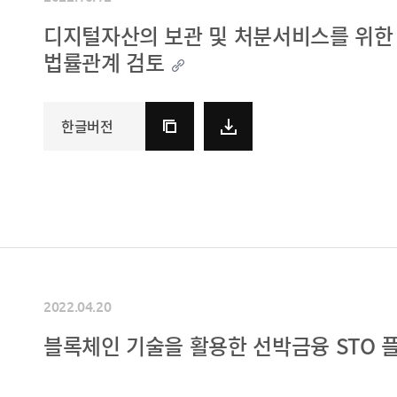
 부산국제금융진흥원
TEL.051-647-9052 / FAX.051-633-0398
2021
디지털자산의 보관 및 처분서비스를 위한 
2020
법률관계 검토
한글버전
2022.04.20
블록체인 기술을 활용한 선박금융 STO 