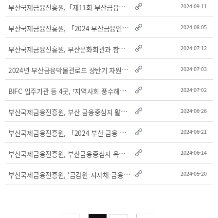
2025
[48400] 부산광역시 남구 문현금융로40
IR
부
산국제금융진흥원,「제11회 부산금융중심지 포럼」개최
2024-09-11
2024
부산국제금융센터 52층 부산국제금융진흥원
새소식
TEL.051-647-9052 / FAX.051-633-0398
2023
부
산국제금융진흥원, 「2024 부산금융인재 아카데미」높은 경쟁 속에 마무리
2024-08-05
언론보도
2022
부
산국제금융진흥원, 부산문화회관과 함께 부산금융중심지 발전을 위한 문화예술 공연활..
2024-07-12
2021
2020
2
024년 부산금융박물관로드 상반기 자원봉사자 수료식 및 하반기 발대식 개최
2024-07-03
B
IFC 입주기관 등 4곳, ⸢지역사회 풍수해보험 가입지원 사업⸥ 업무협약 체결
2024-07-02
부
산국제금융진흥원, 부산 금융중심지 활성화를 위한 문화예술 공연회 개최
2024-06-26
부
산국제금융진흥원, 「2024 부산 금융 인재 아카데미」개최
2024-06-21
보고서
부
산국제금융진흥원, 부산금융중심지 육성을 위한 「정책제안 아이디어 공모전」 개최
2024-06-14
2026
2025
부
산국제금융진흥원, ‘금감원-지자체-금융권 공동 뉴욕 IR’참여
2024-05-20
2024
2023
2022