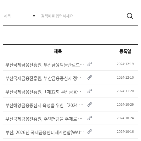
BIFC
입주환경
소개
인센티브
및
관련법규
협력
제목
등록일
해외금융도시협력
부
산국제금융진흥원, 부산금융박물관로드 수료식 및 발대식 개최
2024-12-19
사원기관
유관기관
부
산국제금융진흥원, 부산금융중심지 정책제안 아이디어 공모전 시상식 개최
2024-12-10
부
산국제금융진흥원,「제12회 부산금융중심지 포럼」개최
2024-11-20
부
산해양금융중심지 육성을 위한「2024 부산 해양ㆍ금융위크 및 부산해양금융컨벤션」개..
2024-10-29
부
산국제금융진흥원, 주택연금을 주제로 BIFC 금융강좌 개최
2024-10-24
공지사항
보도자료
진흥원
소식
부
산, 2026년 국제금융센터세계연합(WAIFC) 연차총회 유치
2024-10-16
2026
국내외