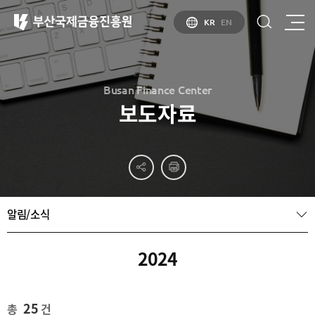
KR
EN
Busan Finance Center
보도자료
부산
홍보
소개
부산금융중심지
홍보
소개
브로슈어
부산소개
알림/소식
홍보
부산금융중심지
주요
동영상
정책 소개
산업현황
금융중심지
정주환경
2024
지정경과 및
특화금융중심지
금융생태계
조성
25
총
건