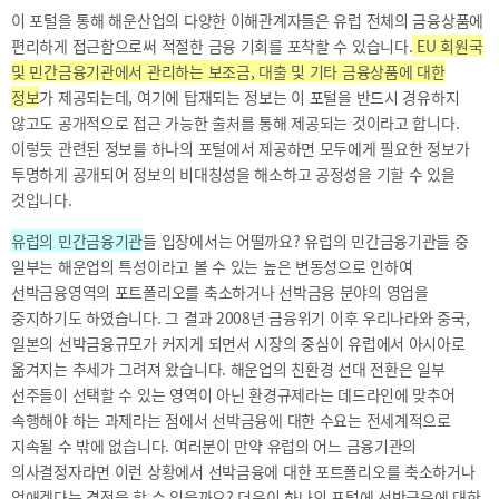
2021
이 포털을 통해 해운산업의 다양한 이해관계자들은 유럽 전체의 금융상품에
2020
편리하게 접근함으로써 적절한 금융 기회를 포착할 수 있습니다.
EU 회원국
및 민간금융기관에서 관리하는 보조금, 대출 및 기타 금융상품에 대한
정보
가 제공되는데, 여기에 탑재되는 정보는 이 포털을 반드시 경유하지
않고도 공개적으로 접근 가능한 출처를 통해 제공되는 것이라고 합니다.
이렇듯 관련된 정보를 하나의 포털에서 제공하면 모두에게 필요한 정보가
투명하게 공개되어 정보의 비대칭성을 해소하고 공정성을 기할 수 있을
BIFC금융강좌
해양금융정보
금융
것입니다.
교육활동
신청
블로그
유럽의 민간금융기관
들 입장에서는 어떨까요? 유럽의 민간금융기관들 중
모음
조회/
해양금융
일부는 해운업의 특성이라고 볼 수 있는 높은 변동성으로 인하여
취소
아카데미
선박금융영역의 포트폴리오를 축소하거나 선박금융 분야의 영업을
지난강좌
60초해양금융
중지하기도 하였습니다. 그 결과 2008년 금융위기 이후 우리나라와 중국,
연간운영
일본의 선박금융규모가 커지게 되면서 시장의 중심이 유럽에서 아시아로
계획표
옮겨지는 추세가 그려져 왔습니다. 해운업의 친환경 선대 전환은 일부
선주들이 선택할 수 있는 영역이 아닌 환경규제라는 데드라인에 맞추어
속행해야 하는 과제라는 점에서 선박금융에 대한 수요는 전세계적으로
지속될 수 밖에 없습니다. 여러분이 만약 유럽의 어느 금융기관의
의사결정자라면 이런 상황에서 선박금융에 대한 포트폴리오를 축소하거나
CEO
소개
없애겠다는 결정을 할 수 있을까요? 더욱이 하나의 포털에 선박금융에 대한