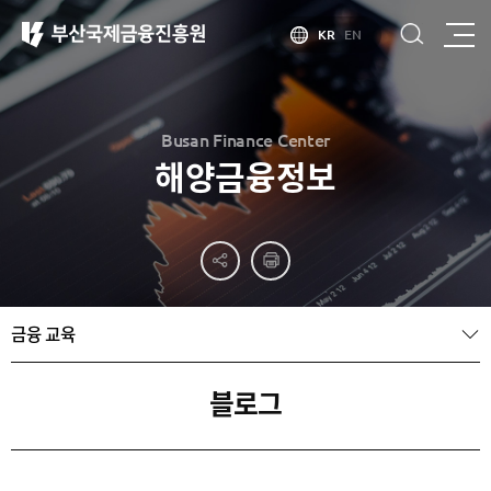
KR
EN
Busan Finance Center
해양금융정보
부산
홍보
소개
부산금융중심지
홍보
소개
브로슈어
부산소개
금융 교육
홍보
부산금융중심지
주요
동영상
정책 소개
산업현황
금융중심지
정주환경
블로그
지정경과 및
특화금융중심지
금융생태계
조성