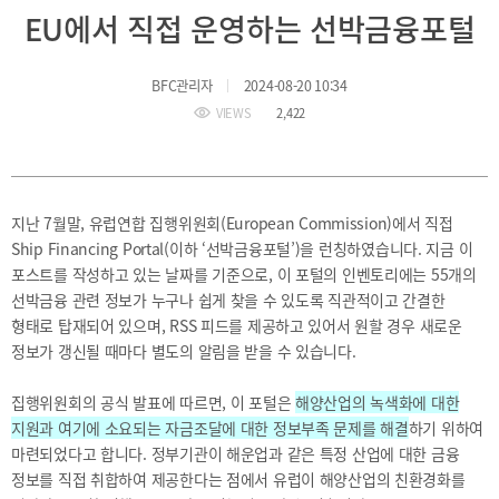
BIFC
EU에서 직접 운영하는 선박금융포털
입주환경
소개
인센티브
BFC관리자
2024-08-20 10:34
및
관련법규
VIEWS
2,422
협력
해외금융도시협력
지난 7월말, 유럽연합 집행위원회(European Commission)에서 직접
사원기관
Ship Financing Portal(이하 ‘선박금융포털’)을 런칭하였습니다. 지금 이
유관기관
포스트를 작성하고 있는 날짜를 기준으로, 이 포털의 인벤토리에는 55개의
선박금융 관련 정보가 누구나 쉽게 찾을 수 있도록 직관적이고 간결한
형태로 탑재되어 있으며, RSS 피드를 제공하고 있어서 원할 경우 새로운
정보가 갱신될 때마다 별도의 알림을 받을 수 있습니다.
집행위원회의 공식 발표에 따르면, 이 포털은
해양산업의 녹색화에 대한
공지사항
보도자료
진흥원
지원과 여기에 소요되는 자금조달에 대한 정보부족 문제를 해결
하기 위하여
소식
마련되었다고 합니다. 정부기관이 해운업과 같은 특정 산업에 대한 금융
2026
정보를 직접 취합하여 제공한다는 점에서 유럽이 해양산업의 친환경화를
국내외