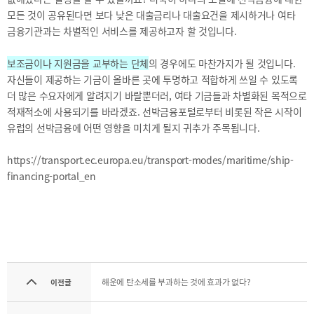
기부금내역
모든 것이 공유된다면 보다 낮은 대출금리나 대출요건을 제시하거나 여타
CEO
전략
금융기관과는 차별적인 서비스를 제공하고자 할 것입니다.
인사말
및
목표
CEO
동정
보조금이나 지원금을 교부하는 단체
의 경우에도 마찬가지가 될 것입니다.
설립목적
자신들이 제공하는 기금이 올바른 곳에 투명하고 적합하게 쓰일 수 있도록
연혁
더 많은 수요자에게 알려지기 바랄뿐더러, 여타 기금들과 차별화된 목적으로
조직도
적재적소에 사용되기를 바라겠죠. 선박금융포털로부터 비롯된 작은 시작이
해양금융센터
유럽의 선박금융에 어떤 영향을 미치게 될지 귀추가 주목됩니다.
CI
https://transport.ec.europa.eu/transport-modes/maritime/ship-
오시는
financing-portal_en
길
통합검색
개인정보처리방침
이메일무단수집거부
해운에 탄소세를 부과하는 것에 효과가 없다?
이전글