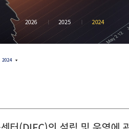
금융 교육
내역
새소식
부산금융중
활동 모음
언론보도
심지 포럼
CI
2026
2025
2024
정기간행물
오시는
길
inside
부산금융
Z/Yen
Newsletter
활동연보
2024
보도자료
2026
2025
2024
2023
터(DIFC)의 설립 및 운영에 
2022