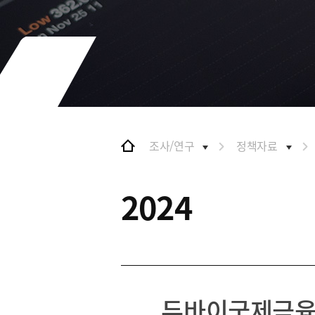
및 특화금융중심지
협력
금융생태계 조성
BIFC 입주환경 소개
해외금융도시협력
인센티브 및 관련법규
사원기관
협력
유관기관
해외금융도시협력
사원기관
유관기관
조사/연구
정책자료
공지사항
2024
두바이국제금융센