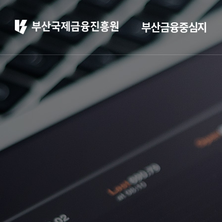
부산금융중심지
부산 소개
부산소개
주요 산업현황
부산 소개
정주환경
홍보
부산소개
홍보 브로슈어
주요 산업현황
홍보 동영상
정주환경
부산금융중심지 소
개
부산금융중심지 정책
소개
금융중심지 지정경과