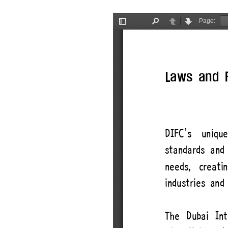
BIFC금융강좌
신청
조회/취소
지난강좌
연간운영 계획표
CEO
CEO 인사말
CEO 동정