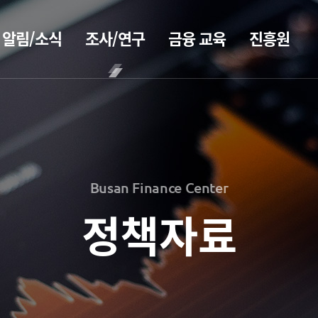
알림/소식
조사/연구
금융 교육
진흥원
BIFC금융
공지사항
보고서
CEO
강좌
2026
CEO
보도자료
인사말
신청
2025
CEO
조회/취소
2026
홍보
2024
동정
지난강좌
2025
2023
Busan Finance Center
소개
연간운영
2024
홍보 브로슈어
2022
계획표
2023
정책자료
2021
전략 및
홍보 동영상
해양금융정
목표
2022
2020
보
설립목적
2021
정책자료
연혁
블로그
2020
조직도
해양금융
2026
진흥원 소식
아카데미
해양금융센터
2025
60초해양금융
국내외 IR
기부금
2024