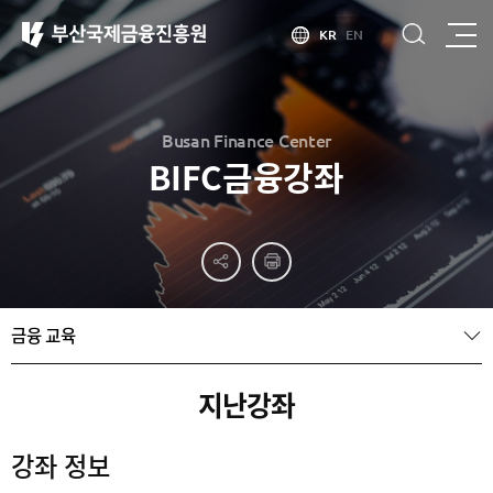
KR
EN
Busan Finance Center
BIFC금융강좌
부산
홍보
소개
부산금융중심지
홍보
소개
브로슈어
부산소개
금융 교육
홍보
부산금융중심지
주요
동영상
정책 소개
산업현황
금융중심지
정주환경
지난강좌
지정경과 및
특화금융중심지
금융생태계
강좌 정보
조성