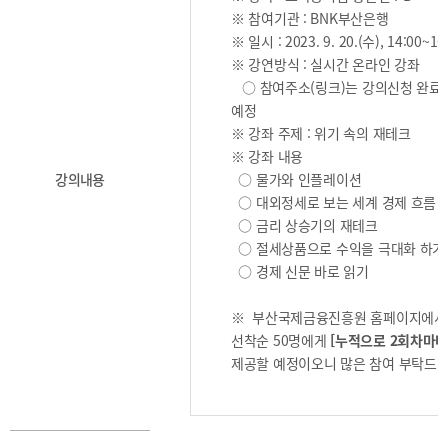
2025
[48400] 부산광역시 남구 문현금융로40
IR
※ 참여기관 : BNK부산은행
2024
부산국제금융센터 52층 부산국제금융진흥원
새소식
※ 일시 : 2023. 9. 20.(수), 14:00~16
TEL.051-647-9052 / FAX.051-633-0398
2023
※ 강연방식 : 실시간 온라인 강좌
언론보도
2022
○ 참여주소(링크)는 강의신청 완료 후
2021
예정
※ 강좌 주제 : 위기 속의 재테크
2020
※ 강좌 내용
강의내용
○ 물가와 인플레이션
○ 대외정세로 보는 세계 경제 흐름
○ 금리 상승기의 재테크
○ 절세상품으로 수익을 극대화 하기
○ 경제 신문 바로 읽기
보고서
※ 부산국제금융진흥원 홈페이지에서 
2026
선착순 50명에게
[누적으로 2회차마다 
2025
제공할 예정이오니 많은 참여 부탁드립
2024
2023
2022