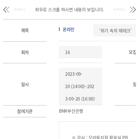
BIFC
입주환경
좌우로 스크롤 하시면
내용이 보입니다.
소개
인센티브
및
온라인
제목
'위기 속의 재테크'
관련법규
협력
모집
회차
16
해외금융도시협력
사원기관
2023-09-
유관기관
일시
장
20 (14:00)~202
3-09-20 (16:00)
BNK부산은행
참여기관
공지사항
보도자료
진흥원
소식
2026
국내외
※ 강사 : 모라동지점 황윤실 PB