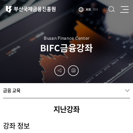
KR
EN
Busan Finance Center
BIFC금융강좌
부산
홍보
소개
부산금융중심지
홍보
소개
브로슈어
부산소개
금융 교육
홍보
부산금융중심지
주요
동영상
정책 소개
산업현황
금융중심지
정주환경
지난강좌
지정경과 및
특화금융중심지
금융생태계
강좌 정보
조성