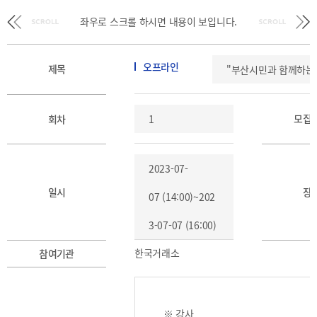
BIFC
입주환경
좌우로 스크롤 하시면
내용이 보입니다.
소개
인센티브
및
오프라인
제목
"부산시민과 함께하는 
관련법규
협력
모집
회차
1
해외금융도시협력
사원기관
2023-07-
유관기관
일시
장
07 (14:00)~202
3-07-07 (16:00)
한국거래소
참여기관
공지사항
보도자료
진흥원
소식
2026
국내외
※ 강사