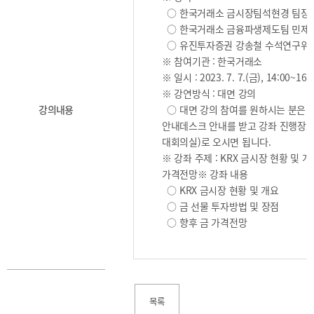
2025
[48400] 부산광역시 남구 문현금융로40
IR
○ 한국거래소 금시장팀석현경 팀장
2024
부산국제금융센터 52층 부산국제금융진흥원
새소식
○ 한국거래소 금융파생제도팀 민제
TEL.051-647-9052 / FAX.051-633-0398
2023
○ 유진투자증권 강송철 수석연구위
언론보도
2022
※ 참여기관 : 한국거래소
2021
※ 일시 : 2023. 7. 7.(금), 14:00~16:
※ 강연방식 : 대면 강의
2020
강의내용
○ 대면 강의 참여를 원하시는 분은 강
안내데스크 안내를 받고 강좌 진행장소
대회의실)로 오시면 됩니다.
※ 강좌 주제 : KRX 금시장 현황 및 
가격전망※ 강좌 내용
○ KRX 금시장 현황 및 개요
보고서
○ 금 선물 투자방법 및 장점
○ 향후 금 가격전망
2026
2025
2024
2023
2022
목록