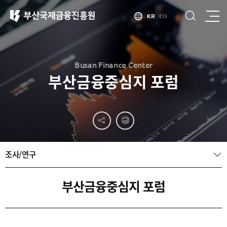
KR
EN
Busan Finance Center
부산금융중심지 포럼
부산
홍보
소개
부산금융중심지
홍보
소개
브로슈어
부산소개
조사/연구
홍보
부산금융중심지
주요
동영상
정책 소개
산업현황
금융중심지
정주환경
부산금융중심지 포럼
지정경과 및
특화금융중심지
금융생태계
조성