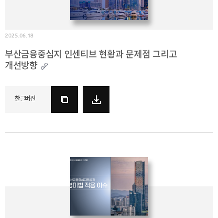
2021
2020
2025.06.18
부산금융중심지 인센티브 현황과 문제점 그리고
개선방향
BIFC금융강좌
해양금융정보
금융
교육활동
한글버전
신청
블로그
모음
조회/
해양금융
취소
아카데미
지난강좌
60초해양금융
연간운영
계획표
CEO
소개