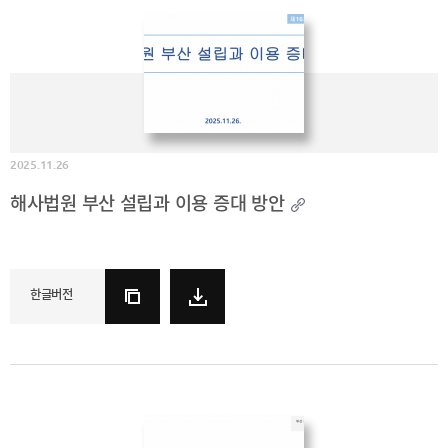
BIFC
입주환경
소개
인센티브
및
관련법규
협력
2025.11.26
해외금융도시협력
해사법원 부산 설립과 이용 증대 방안
사원기관
유관기관
한글버전
공지사항
보도자료
진흥원
소식
2026
국내외