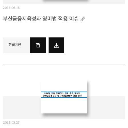
기부금내역
2025.06.18
CEO
전략
인사말
및
부산금융지육성과 영미법 적용 이슈
목표
CEO
동정
설립목적
연혁
조직도
한글버전
해양금융센터
CI
오시는
길
통합검색
개인정보처리방침
이메일무단수집거부
2025.03.27