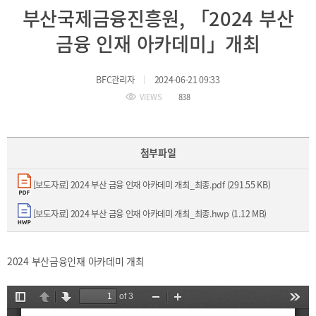
BIFC
부산국제금융진흥원, 「2024 부산
입주환경
소개
금융 인재 아카데미」개최
인센티브
및
관련법규
BFC관리자
2024-06-21 09:33
VIEWS
838
협력
해외금융도시협력
사원기관
첨부파일
유관기관
[보도자료] 2024 부산 금융 인재 아카데미 개최_최종.pdf (291.55 KB)
[보도자료] 2024 부산 금융 인재 아카데미 개최_최종.hwp (1.12 MB)
2024 부산금융인재 아카데미 개최
공지사항
보도자료
진흥원
소식
2026
국내외