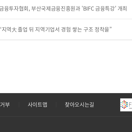
금융투자협회, 부산국제금융진흥원과 'BIFC 금융특강' 개최
“지역大 졸업 뒤 지역기업서 경험 쌓는 구조 정착을”
집거부
사이트맵
찾아오시는길