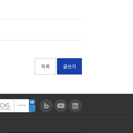
목록
글쓰기