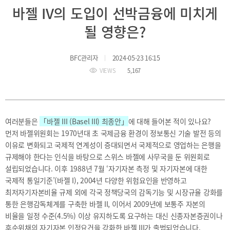
BIFC
바젤 IV의 도입이 선박금융에 미치게
입주환경
소개
될 영향은?
인센티브
및
관련법규
BFC관리자
2024-05-23 16:15
VIEWS
5,167
협력
해외금융도시협력
사원기관
여러분들은
「바젤 III (Basel III) 최종안」
에 대해 들어본 적이 있나요?
유관기관
먼저 바젤위원회는 1970년대 초 국제금융 환경이 정보통신 기술 발전 등의
이유로 변화되고 국제적 연계성이 증대되면서 국제적으로 영업하는 은행을
규제해야 한다는 인식을 바탕으로 스위스 바젤에 사무국을 둔 위원회로
설립되었습니다. 이후 1988년 7월 ‘자기자본 측정 및 자기자본에 대한
국제적 통일기준’(바젤 I), 2004년 다양한 위험요인을 반영하고
최저자기자본비율 규제 외에 각국 정책당국의 감독기능 및 시장규율 강화를
공지사항
보도자료
진흥원
통한 은행감독체계를 구축한 바젤 II, 이어서 2009년에 보통주 자본의
소식
비율을 일정 수준(4.5%) 이상 유지하도록 요구하는 대신 신종자본증권이나
2026
국내외
후순위채의 자기자본 인정요건을 강화한 바젤 III가 출범되었습니다.