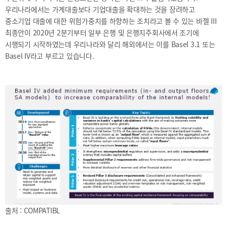
2025
[48400] 부산광역시 남구 문현금융로40
IR
우리나라에서는 가계대출보다 기업대출을 확대하는 것을 장려하고
2024
부산국제금융센터 52층 부산국제금융진흥원
새소식
중소기업 대출에 대한 위험가중치를 하향하는 조치라고 볼 수 있는 바젤 III
TEL.051-647-9052 / FAX.051-633-0398
2023
최종안이 2020년 2분기부터 일부 은행 및 은행지주회사에서 조기에
언론보도
2022
시행되기 시작하였는데 우리나라와 달리 해외에서는 이를 Basel 3.1 또는
2021
Basel IV라고 부르고 있습니다.
2020
보고서
2026
2025
2024
2023
출처 : COMPATIBL
2022