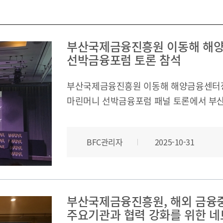
 부산국제금융진흥원
TEL.051-647-9052 / FAX.051-633-0398
2021
2020
부산국제금융진흥원 이동해 해양
선박금융포럼 토론 참석
부산국제금융진흥원 이동해 해양금융센터장은 2
마린머니 선박금융포럼 패널 토론에서 부
이야기하였다.
BFC관리자
2025-10-31
부산국제금융진흥원, 해외 금융중
주요기관과 협력 강화를 위한 네트