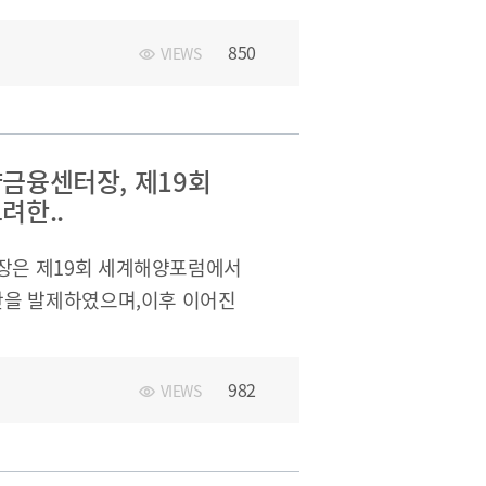
850
VIEWS
금융센터장, 제19회
려한..
은 제19회 세계해양포럼에서
안을 발제하였으며,이후 이어진
 방향에 대해
ex.php?
982
VIEWS
=2414