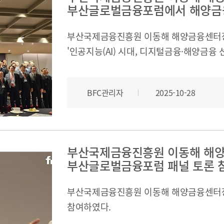
부산글로벌금융포럼에서 해양금융
부산국제금융진흥원 이동해 해양금융센터장은 2
'인공지능(AI) 시대, 디지털금융·해양금융
부산글로벌금융포럼에 참석하여 해양금융·
하였습니다. 이번 포럼은 마이클 마이넬리 Z/
BFC관리자
2025-10-28
시장)이 기조연설을 통해 글로벌 금융허브
제시하였으며, 다양한 전문가와 함께 활발한
2025년 10월 28일(화), 9:00~13:10-
부산파이낸셜뉴스, 부산광역시, BNK금융
부산국제금융진흥원 이동해 해양
주관: 부산국제금융진흥원
부산글로벌금융포럼 패널 토론 
부산국제금융진흥원 이동해 해양금융센터
참여하였다.