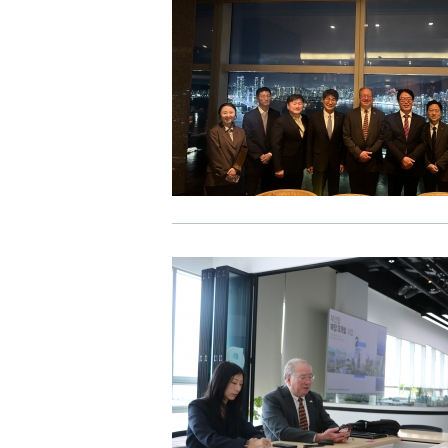
BIFC금융강좌
신청
조회/취소
지난강좌
연간운영 계획표
CEO
CEO 인사말
CEO 동정