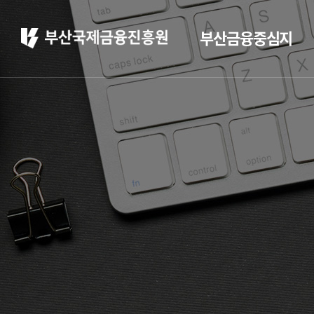
부산금융중심지
부산 소개
부산소개
주요 산업현황
부산 소개
정주환경
홍보
부산소개
홍보 브로슈어
주요 산업현황
홍보 동영상
정주환경
부산금융중심지 소
개
부산금융중심지 정책
소개
금융중심지 지정경과