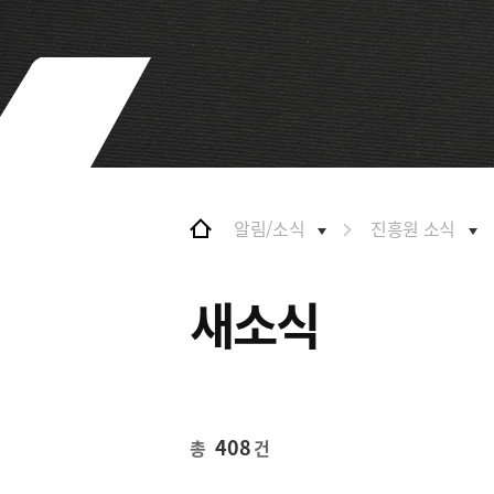
및 특화금융중심지
협력
금융생태계 조성
BIFC 입주환경 소개
해외금융도시협력
인센티브 및 관련법규
사원기관
협력
유관기관
해외금융도시협력
사원기관
유관기관
알림/소식
진흥원 소식
공지사항
새소식
408
총
건