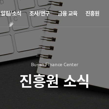
알림/소식
조사/연구
금융 교육
진흥원
BIFC금융
공지사항
보고서
CEO
강좌
2026
CEO
보도자료
인사말
신청
2025
CEO
조회/취소
2026
홍보
2024
동정
지난강좌
2025
2023
Busan Finance Center
소개
연간운영
2024
홍보 브로슈어
2022
계획표
2023
진흥원 소식
2021
전략 및
홍보 동영상
해양금융정
목표
2022
2020
보
설립목적
2021
정책자료
연혁
블로그
2020
조직도
해양금융
2026
진흥원 소식
아카데미
해양금융센터
2025
60초해양금융
국내외 IR
기부금
2024