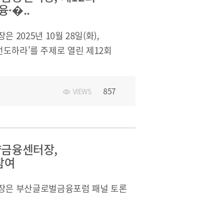
·�..
025년 10월 28일(화),
 선도하라'를 주제로 열린 제12회
디지털금융 육성 전략에 대한 논의를
Yen Group 회장(前 런던금융특구
857
VIEWS
로서 부산이 나아가야 할 방향을
 논의가 이루어졌습니다.- 일시:
 장소: 롯데호텔 크리스탈볼룸- 주최:
그룹, 부산대학교, 한국해양대학교-
금융센터장,
참여
장은 부산글로벌금융포럼 패널 토론