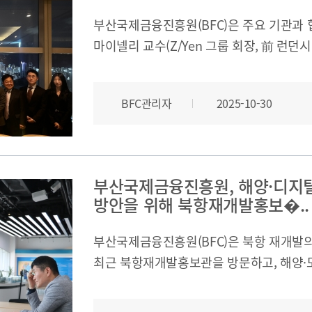
부산국제금융진흥원(BFC)은 주요 기관과 
마이넬리 교수(Z/Yen 그룹 회장, 前 런
해양금융정보
진행했습니다. 이번 간담회에서는 마이클 마
관계기관인 부산시, 주택금융공사, 기술보
블로그
BFC관리자
2025-10-30
디지털금융 생태계 고도화, 글로벌 네트워크
해양금융 아카데미
(Connectivity)·공정성(Fairness)
60초해양금융
논의하였습니다.ㅇ 주 최 : 부산국제금융진흥원ㅇ 
18:00ㅇ 주요 참석자 - 부산국제금융진흥원
부산국제금융진흥원, 해양·디지
실장, 김은아 팀장, 김대진 매니저, 남경민 
방안을 위해 북항재개발홍보�..
주택금융공사 신승용 부장 - 기술보증기금 
Michael Mainelli Z/Yen Group 
부산국제금융진흥원(BFC)은 북항 재개발의
소개
부산의 해양산업 경쟁력과 금융을 결합한 
최근 북항재개발홍보관을 방문하고, 해양·
방안을 논의하였습니다. 특히, 해양·물류 
전략 및 목표
네트워킹 공간 확충, 시민·관광 수요와 연
설립목적