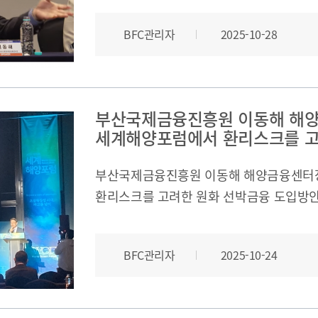
BFC관리자
2025-10-28
부산국제금융진흥원 이동해 해양
세계해양포럼에서 환리스크를 고
부산국제금융진흥원 이동해 해양금융센터장
환리스크를 고려한 원화 선박금융 도입방
토론세션에 참여하여 한국선박금융의 발전
이야기하였다.https://kbfc.or.kr/kor/ind
BFC관리자
2025-10-24
pCode=pressRelease&mode=view&idx