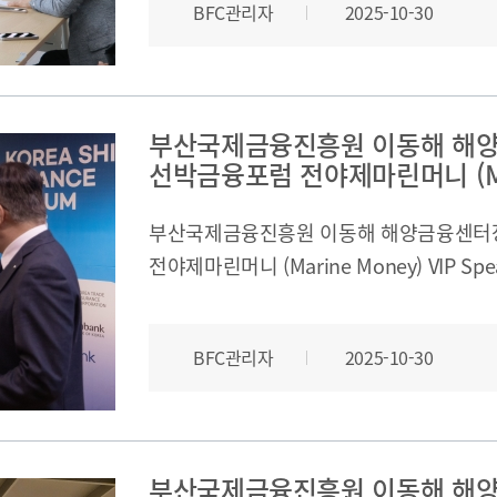
BFC관리자
2025-10-30
의견을 공유하였습니다.ㅇ 방문일시 : 2025. 10
연혁
부산국제금융진흥원: 안순구 실장, 김은아 팀장,
조직도
Michael Mainelli 회장 - 부산시: 
해양금융센터
주요 내용 : 부산 해양·디지털금융 클러스
부산국제금융진흥원 이동해 해양
오시는 길
선박금융포럼 전야제마린머니 (Ma
부산국제금융진흥원 이동해 해양금융센터
전야제마린머니 (Marine Money) VIP Spe
개인정보처리방침
Family Site
BFC관리자
2025-10-30
부산국제금융진흥원 이동해 해양