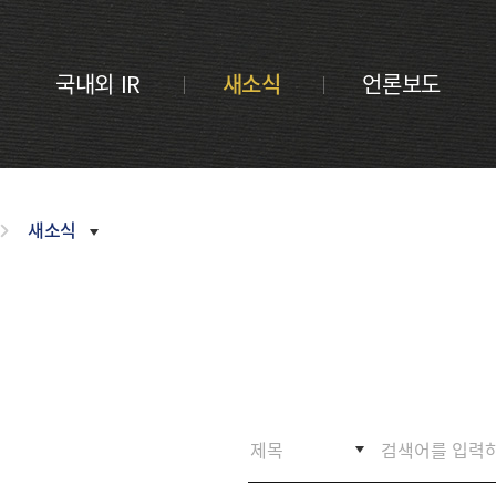
금융 교육
내역
새소식
부산금융중
활동 모음
언론보도
심지 포럼
CI
국내외 IR
새소식
언론보도
정기간행물
오시는
길
inside
부산금융
Z/Yen
Newsletter
활동연보
새소식
보도자료
2026
2025
2024
2023
2022