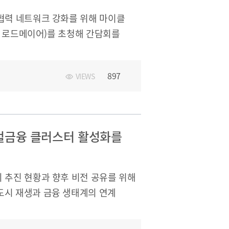
협력 네트워크 강화를 위해 마이클
던시 로드메이어)를 초청해 간담회를
금융 교육활동 모음
이넬리 교수와 BIFC 주요
증기금의 임직원들이 부산의 해양·
897
VIEWS
 확장, 그리고 연결성
 관점의 정책·사업 연계 방안을 중점적으로
개최일시 : 2025. 10. 30.(목)
: 이명호 원장, 안순구 실장, 김수영
털금융 클러스터 활성화를
매니저 - 부산시 이진수 국장 -
이관우 글로벌협력 센터장 - (초청)
회장ㅇ 주요내용 : 연결성과 공정성을 강조한
 추진 현황과 향후 비전 공유를 위해
기부금내역
금융중심지 도약을 위한 논의
도시 재생과 금융 생태계의 연계
기업과 금융기관의 집적 효과, 국제
계한 서비스 산업 성장 가능성에 대해