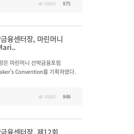
875
VIEWS
. 30.(목) 11:00ㅇ 주요 참석자 -
 김대진 매니저 - Z/Yen Group:
배철우 블록체인담당 팀장, 전승목 주무관ㅇ
터 활성화 방안 논의
금융센터장, 마린머니
ri..
장은 마린머니 선박금융포럼
aker's Convention를 기획하였다.
이메일무단수집거부
848
VIEWS
금융센터장, 제12회