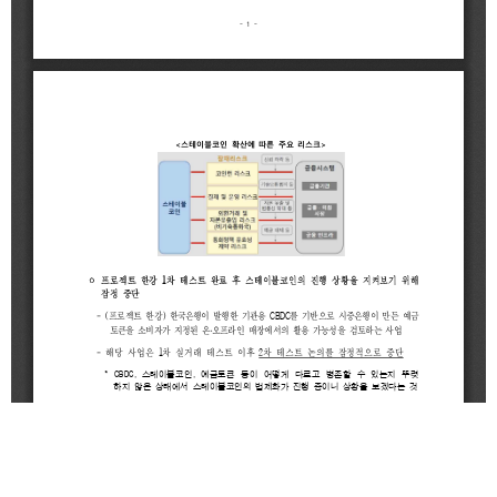
2021
2020
BIFC금융강좌
해양금융정보
금융
교육활동
신청
블로그
모음
조회/
해양금융
취소
아카데미
지난강좌
60초해양금융
연간운영
계획표
CEO
소개