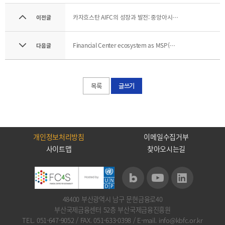
기부금내역
CEO
전략
카자흐스탄 AIFC의 성장과 발전: 중앙아시아 금융 허브로서의 기회(아스타나국제금융센터(A..
이전글
인사말
및
목표
CEO
동정
Financial Center ecosystem as MSP(Multi-sided Platform) and implications for BIFC
설립목적
다음글
연혁
조직도
목록
글쓰기
해양금융센터
CI
오시는
길
개인정보처리방침
이메일수집거부
사이트맵
찾아오시는길
48400 부산광역시 남구 문현금융로40
통합검색
개인정보처리방침
이메일무단수집거부
부산국제금융센터 52층 부산국제금융진흥원
TEL. 051-647-9052
/
FAX. 051-633-0398
/
E-mail. info@kbfc.or.kr