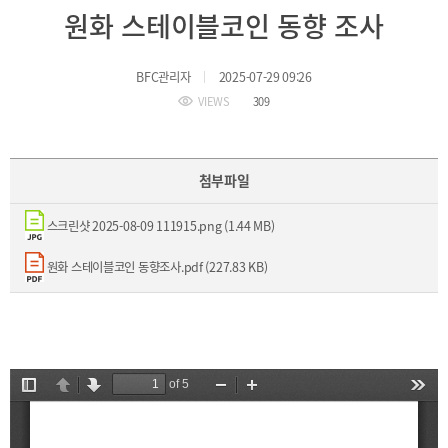
BIFC
원화 스테이블코인 동향 조사
입주환경
소개
인센티브
BFC관리자
2025-07-29 09:26
및
관련법규
VIEWS
309
협력
첨부파일
해외금융도시협력
사원기관
스크린샷 2025-08-09 111915.png (1.44 MB)
유관기관
원화 스테이블코인 동향조사.pdf (227.83 KB)
공지사항
보도자료
진흥원
소식
2026
국내외