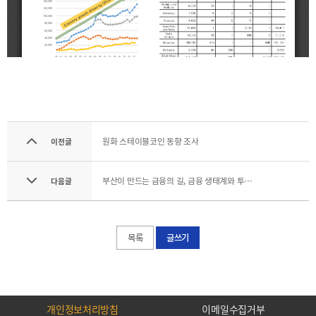
기부금내역
CEO
전략
인사말
및
목표
CEO
동정
설립목적
연혁
조직도
해양금융센터
원화 스테이블코인 동향 조사
이전글
CI
오시는
부산이 만드는 금융의 길, 금융 생태계와 투자 지원 정책
다음글
길
목록
글쓰기
통합검색
개인정보처리방침
이메일무단수집거부
개인정보처리방침
이메일수집거부