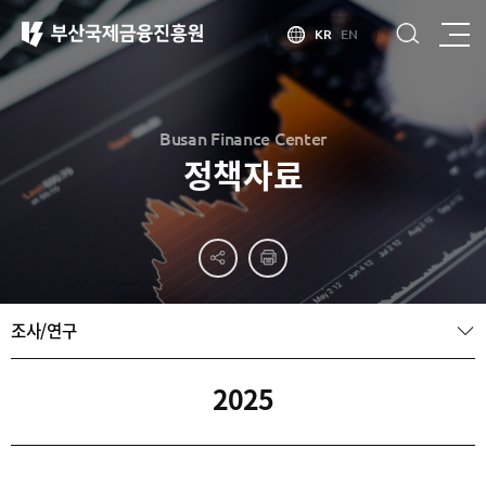
KR
EN
Busan Finance Center
정책자료
부산
홍보
소개
부산금융중심지
홍보
소개
브로슈어
부산소개
조사/연구
홍보
부산금융중심지
주요
동영상
정책 소개
산업현황
금융중심지
정주환경
2025
지정경과 및
특화금융중심지
금융생태계
조성