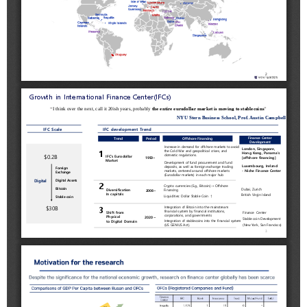
2021
2020
BIFC금융강좌
해양금융정보
금융
교육활동
신청
블로그
모음
조회/
해양금융
취소
아카데미
지난강좌
60초해양금융
연간운영
계획표
CEO
소개