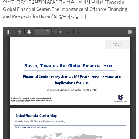
2025
[48400] 부산광역시 남구 문현금융로40
안순구 금융연구2실장이 APAF 국제학술대회에서 발제한 "
Toward a
IR
2024
부산국제금융센터 52층 부산국제금융진흥원
Global Financial Center: The Importance of Offshore Financing
새소식
TEL.051-647-9052 / FAX.051-633-0398
and Prospects for Busan
"의 발표자료입니다.
2023
언론보도
2022
2021
2020
보고서
2026
2025
2024
2023
2022