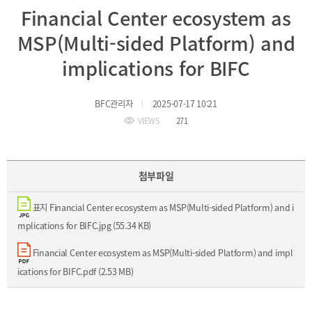
BIFC
Financial Center ecosystem as
입주환경
소개
MSP(Multi-sided Platform) and
인센티브
및
implications for BIFC
관련법규
협력
BFC관리자
2025-07-17 10:21
VIEWS
271
해외금융도시협력
사원기관
유관기관
첨부파일
표지 Financial Center ecosystem as MSP(Multi-sided Platform) and i
mplications for BIFC.jpg (55.34 KB)
Financial Center ecosystem as MSP(Multi-sided Platform) and impl
공지사항
보도자료
진흥원
ications for BIFC.pdf (2.53 MB)
소식
2026
국내외