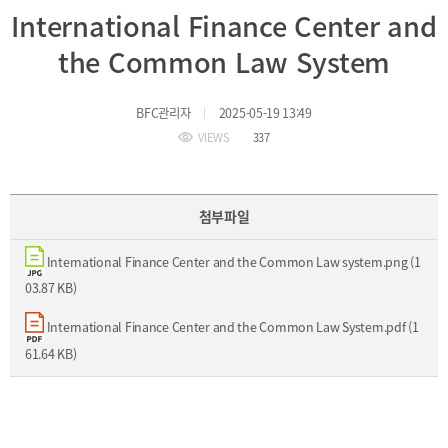
BIFC
International Finance Center and
입주환경
소개
the Common Law System
인센티브
및
관련법규
BFC관리자
2025-05-19 13:49
VIEWS
337
협력
해외금융도시협력
사원기관
첨부파일
유관기관
International Finance Center and the Common Law system.png (1
03.87 KB)
International Finance Center and the Common Law System.pdf (1
61.64 KB)
공지사항
보도자료
진흥원
소식
2026
국내외