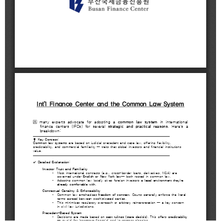
2021
2020
BIFC금융강좌
해양금융정보
금융
교육활동
신청
블로그
모음
조회/
해양금융
취소
아카데미
지난강좌
60초해양금융
연간운영
계획표
CEO
소개