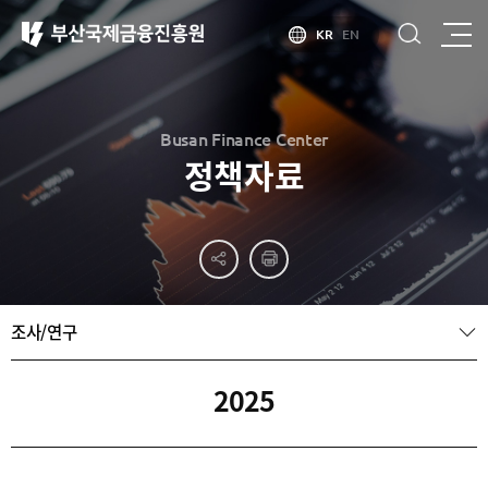
KR
EN
Busan Finance Center
정책자료
부산
홍보
소개
부산금융중심지
홍보
소개
브로슈어
부산소개
조사/연구
홍보
부산금융중심지
주요
동영상
정책 소개
산업현황
금융중심지
정주환경
2025
지정경과 및
특화금융중심지
금융생태계
조성