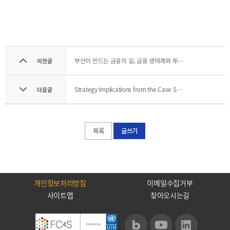
기부금내역
CEO
전략
인사말
및
목표
CEO
동정
설립목적
부산이 만드는 금융의 길, 금융 생태계와 투자 지원 정책
연혁
이전글
조직도
해양금융센터
Strategy Implications from the Case Study of Ireland’s International Financial Services Center
다음글
CI
오시는
목록
글쓰기
길
개인정보처리방침
이메일수집거부
사이트맵
찾아오시는길
통합검색
개인정보처리방침
이메일무단수집거부