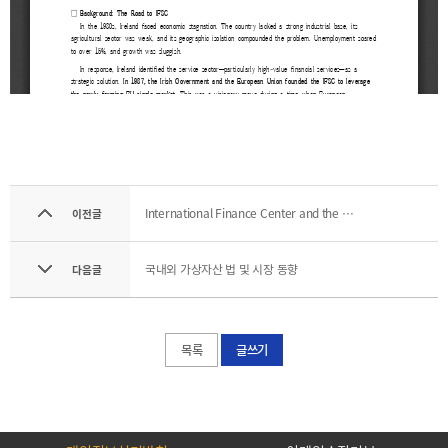
기부금내역
CEO
전략
인사말
및
목표
CEO
동정
설립목적
연혁
조직도
해양금융센터
International Finance Center and the Common Law System
이전글
CI
오시는
길
국내외 가상자산 법 및 시장 동향
다음글
목록
글쓰기
통합검색
개인정보처리방침
이메일무단수집거부