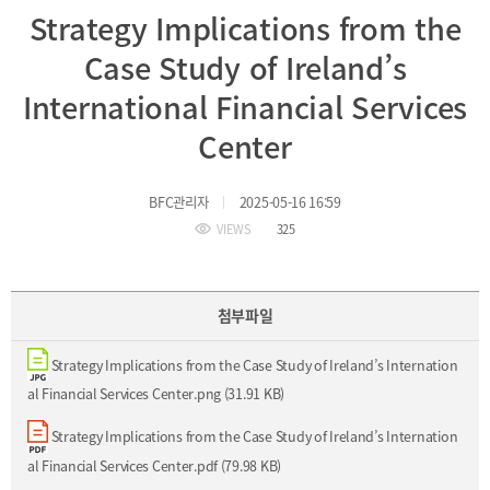
BIFC
Strategy Implications from the
입주환경
소개
Case Study of Ireland’s
인센티브
및
International Financial Services
관련법규
Center
협력
BFC관리자
2025-05-16 16:59
해외금융도시협력
VIEWS
325
사원기관
유관기관
첨부파일
Strategy Implications from the Case Study of Ireland’s Internation
al Financial Services Center.png (31.91 KB)
공지사항
보도자료
진흥원
Strategy Implications from the Case Study of Ireland’s Internation
소식
2026
al Financial Services Center.pdf (79.98 KB)
국내외