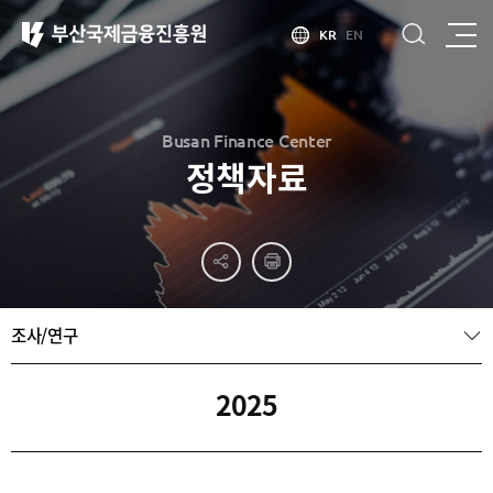
KR
EN
Busan Finance Center
정책자료
부산
홍보
소개
부산금융중심지
홍보
소개
브로슈어
부산소개
조사/연구
홍보
부산금융중심지
주요
동영상
정책 소개
산업현황
금융중심지
정주환경
2025
지정경과 및
특화금융중심지
금융생태계
조성