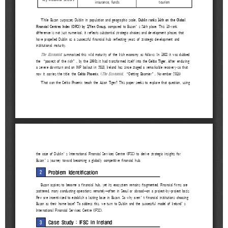
2021
2020
BIFC금융강좌
해양금융정보
금융
교육활동
신청
블로그
모음
조회/
해양금융
취소
아카데미
지난강좌
60초해양금융
연간운영
계획표
CEO
소개