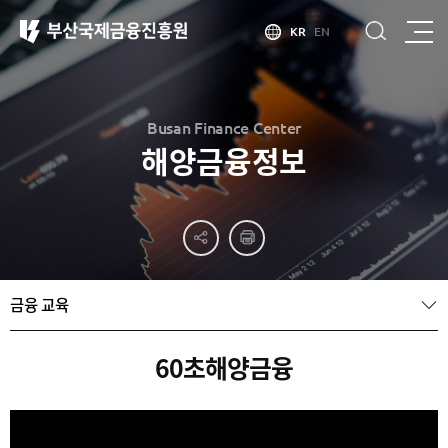
KR
EN
Busan Finance Center
해양금융정보
부산
홍보
소개
부산금융중심지
홍보
소개
브로슈어
부산소개
금융 교육
홍보
부산금융중심지
주요
동영상
정책 소개
산업현황
금융중심지
정주환경
60초해양금융
지정경과 및
특화금융중심지
금융생태계
조성