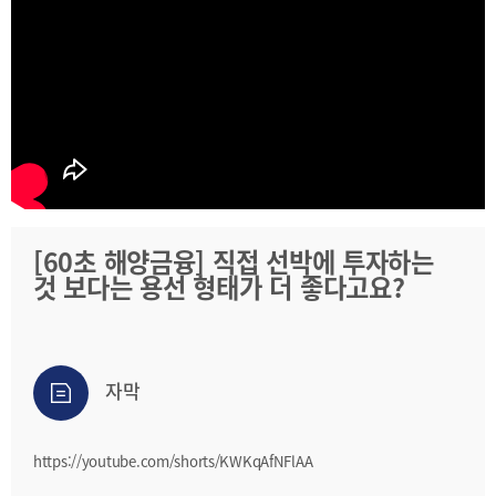
2025
[48400] 부산광역시 남구 문현금융로40
IR
2024
부산국제금융센터 52층 부산국제금융진흥원
새소식
TEL.051-647-9052 / FAX.051-633-0398
2023
언론보도
2022
2021
2020
[60초 해양금융] 직접 선박에 투자하는
것 보다는 용선 형태가 더 좋다고요?
보고서
2026
2025
자막
2024
2023
https://youtube.com/shorts/KWKqAfNFlAA
2022