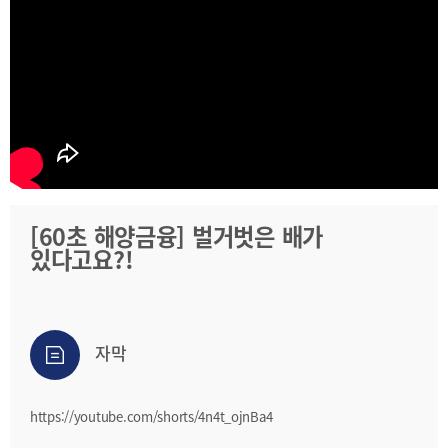
2025
[48400] 부산광역시 남구 문현금융로40
IR
2024
부산국제금융센터 52층 부산국제금융진흥원
새소식
TEL.051-647-9052 / FAX.051-633-0398
2023
언론보도
2022
2021
2020
[60초 해양금융] 벌거벗은 배가
있다고요?!
보고서
2026
2025
자막
2024
2023
https://youtube.com/shorts/4n4t_ojnBa4
2022