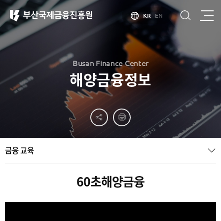
KR
EN
Busan Finance Center
해양금융정보
부산
홍보
소개
부산금융중심지
홍보
소개
브로슈어
부산소개
금융 교육
홍보
부산금융중심지
주요
동영상
정책 소개
산업현황
금융중심지
정주환경
60초해양금융
지정경과 및
특화금융중심지
금융생태계
조성