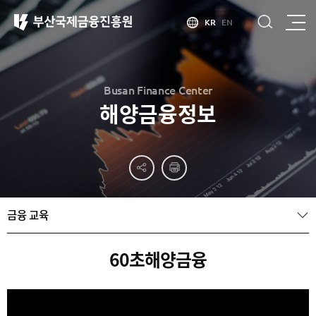
KR
EN
Busan Finance Center
해양금융정보
부산
홍보
소개
부산금융중심지
홍보
소개
브로슈어
부산소개
금융 교육
홍보
부산금융중심지
주요
동영상
정책 소개
산업현황
금융중심지
정주환경
60초해양금융
지정경과 및
특화금융중심지
금융생태계
조성