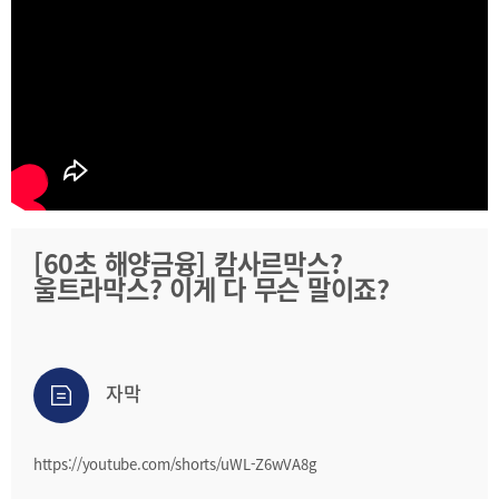
2025
[48400] 부산광역시 남구 문현금융로40
IR
2024
부산국제금융센터 52층 부산국제금융진흥원
새소식
TEL.051-647-9052 / FAX.051-633-0398
2023
언론보도
2022
2021
2020
[60초 해양금융] 캄사르막스?
울트라막스? 이게 다 무슨 말이죠?
보고서
2026
2025
자막
2024
2023
https://youtube.com/shorts/uWL-Z6wVA8g
2022