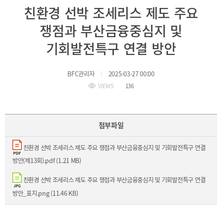
BIFC
친환경 선박 조세리스 제도 주요
입주환경
소개
쟁점과 부산금융중심지 및
인센티브
및
기회발전특구 연결 방안
관련법규
협력
BFC관리자
2025-03-27 00:00
VIEWS
136
해외금융도시협력
사원기관
유관기관
첨부파일
친환경 선박 조세리스 제도 주요 쟁점과 부산금융중심지 및 기회발전특구 연결
방안(제13회).pdf (1.21 MB)
친환경 선박 조세리스 제도 주요 쟁점과 부산금융중심지 및 기회발전특구 연결
공지사항
보도자료
진흥원
방안_표지.png (11.46 KB)
소식
2026
국내외