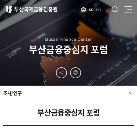
KR
EN
Busan Finance Center
부산금융중심지 포럼
부산
홍보
소개
부산금융중심지
홍보
소개
브로슈어
부산소개
조사/연구
홍보
부산금융중심지
주요
동영상
정책 소개
산업현황
금융중심지
정주환경
부산금융중심지 포럼
지정경과 및
특화금융중심지
금융생태계
조성