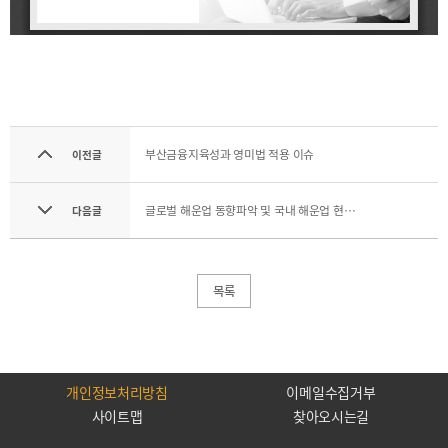
기부금내역
CEO
전략
인사말
및
목표
CEO
동정
설립목적
연혁
조직도
부산금융지육성과 영미법 적용 이슈
이전글
해양금융센터
글로벌 해운업 동향파악 및 국내 해운업 현황보고
다음글
CI
오시는
길
목록
개인정보처리방침
이메일수집거부
통합검색
개인정보처리방침
이메일무단수집거부
사이트맵
찾아오시는길