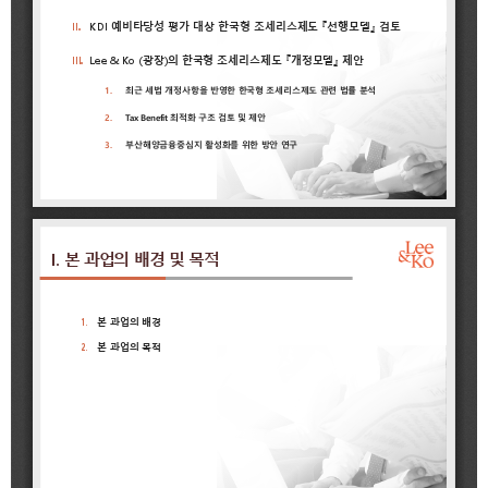
2021
2020
BIFC금융강좌
해양금융정보
금융
교육활동
신청
블로그
모음
조회/
해양금융
취소
아카데미
지난강좌
60초해양금융
연간운영
계획표
CEO
소개