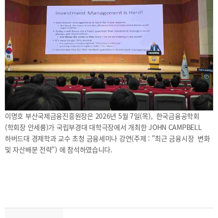
2025
[48400] 부산광역시 남구 문현금융로40
IR
2024
부산국제금융센터 52층 부산국제금융진흥원
새소식
TEL.051-647-9052 / FAX.051-633-0398
2023
언론보도
2022
2021
2020
이명호 부산국제금융진흥원장은 2026년 5월 7일(목), 한국금융공학회
(학회장 안세륭)가 국립부경대 대학극장에서 개최한 JOHN CAMPBELL
보고서
하버드대 경제학과 교수 초청 금융세미나 강연(주제 : "최근 금융시장 변화
및 자산배분 전략") 에 참석하였습니다.
2026
2025
2024
2023
2022