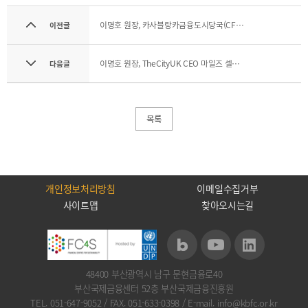
2021
2020
이명호 원장, 카사블랑카금융도시당국(CFCA) COO 라미아 메르주키(Lamia Merzouki) 접견
이전글
이명호 원장, TheCityUK CEO 마일즈 셀릭(Miles Celic) 접견
다음글
BIFC금융강좌
해양금융정보
금융
목록
교육활동
신청
블로그
모음
조회/
해양금융
취소
아카데미
개인정보처리방침
이메일수집거부
지난강좌
60초해양금융
사이트맵
찾아오시는길
연간운영
계획표
48400 부산광역시 남구 문현금융로40
부산국제금융센터 52층 부산국제금융진흥원
CEO
소개
TEL. 051-647-9052
/
FAX. 051-633-0398
/
E-mail. info@kbfc.or.kr