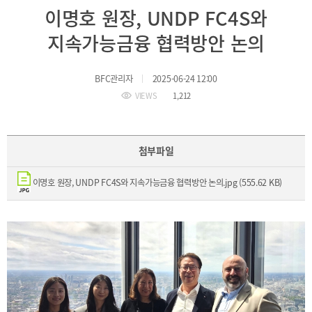
BIFC
이명호 원장, UNDP FC4S와
입주환경
소개
지속가능금융 협력방안 논의
인센티브
및
관련법규
BFC관리자
2025-06-24 12:00
VIEWS
1,212
협력
해외금융도시협력
사원기관
첨부파일
유관기관
이명호 원장, UNDP FC4S와 지속가능금융 협력방안 논의.jpg (555.62 KB)
공지사항
보도자료
진흥원
소식
2026
국내외