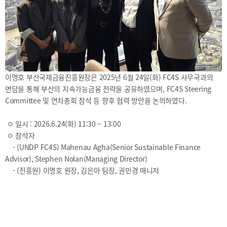
2025
[48400] 부산광역시 남구 문현금융로40
IR
2024
부산국제금융센터 52층 부산국제금융진흥원
새소식
TEL.051-647-9052 / FAX.051-633-0398
2023
언론보도
2022
2021
2020
이명호 부산국제금융진흥원장은 2025년 6월 24일(화) FC4S 사무국과의
면담을 통해 부산의 지속가능금융 전략을 공유하였으며, FC4S Steering
Committee 및 연차총회 참석 등 향후 협력 방안을 논의하였다.
ㅇ 일시 : 2026.6.24(화) 11:30 ~ 13:00
ㅇ 참석자
보고서
- (UNDP FC4S) Mahenau Agha(Senior Sustainable Finance
Advisor), Stephen Nolan(Managing Director)
2026
- (진흥원) 이명호 원장, 김은아 팀장, 권민경 매니저
2025
2024
2023
2022