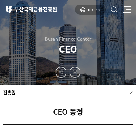
KR
EN
Busan Finance Center
CEO
부산
홍보
소개
부산금융중심지
홍보
소개
브로슈어
부산소개
진흥원
홍보
부산금융중심지
주요
동영상
정책 소개
산업현황
금융중심지
정주환경
CEO 동정
지정경과 및
특화금융중심지
금융생태계
조성