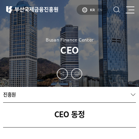
KR
EN
Busan Finance Center
CEO
부산
홍보
소개
부산금융중심지
홍보
소개
브로슈어
부산소개
진흥원
홍보
부산금융중심지
주요
동영상
정책 소개
산업현황
금융중심지
정주환경
CEO 동정
지정경과 및
특화금융중심지
금융생태계
조성