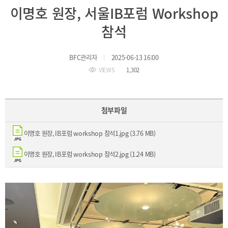
BIFC
이명호 원장, 서울IB포럼 Workshop
입주환경
소개
참석
인센티브
및
관련법규
BFC관리자
2025-06-13 16:00
VIEWS
1,302
협력
해외금융도시협력
사원기관
첨부파일
유관기관
이명호 원장, IB포럼 workshop 참석1.jpg (3.76 MB)
이명호 원장, IB포럼 workshop 참석2.jpg (1.24 MB)
공지사항
보도자료
진흥원
소식
2026
국내외