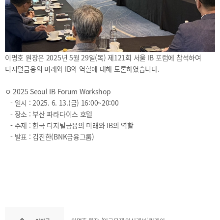
2021
2020
이명호 원장은 2025년 5월 29일(목) 제121회 서울 IB 포럼에 참석하여
디지털금융의 미래와 IB의 역할에 대해 토론하였습니다.
BIFC금융강좌
해양금융정보
금융
ㅇ 2025 Seoul IB Forum Workshop
교육활동
- 일시 : 2025. 6. 13.(금) 16:00~20:00
신청
블로그
모음
- 장소 : 부산 파라다이스 호텔
조회/
해양금융
취소
아카데미
- 주제 : 한국 디지털금융의 미래와 IB의 역할
- 발표 : 김진한(BNK금융그룹)
지난강좌
60초해양금융
연간운영
계획표
CEO
소개