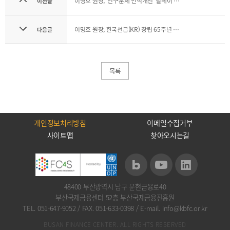
이명호 원장, '인구문제 인식개선' 릴레이 캠페인 참여
이전글
기부금내역
CEO
전략
인사말
및
이명호 원장, 한국선급(KR) 창립 65주년 기념 세니마 참석
다음글
목표
CEO
동정
설립목적
연혁
목록
조직도
해양금융센터
CI
개인정보처리방침
이메일수집거부
오시는
사이트맵
찾아오시는길
길
48400 부산광역시 남구 문현금융로40
부산국제금융센터 52층 부산국제금융진흥원
통합검색
개인정보처리방침
이메일무단수집거부
TEL. 051-647-9052
/
FAX. 051-633-0398
/
E-mail. info@kbfc.or.kr
BUSAN FINANCE CENTER. ALL RIGHTS RESERVED