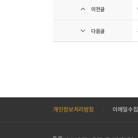
이전글
다음글
개인정보처리방침
이메일수