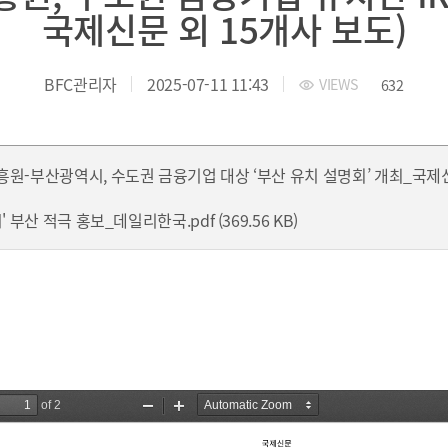
 부산국제금융진흥원
TEL.051-647-9052 / FAX.051-633-0398
2021
국제신문 외 15개사 보도)
2020
BFC관리자
2025-07-11 11:43
VIEWS
632
부산광역시, 수도권 금융기업 대상 ‘부산 유치 설명회’ 개최_국제신문.pd
부산 적극 홍보_데일리한국.pdf (369.56 KB)