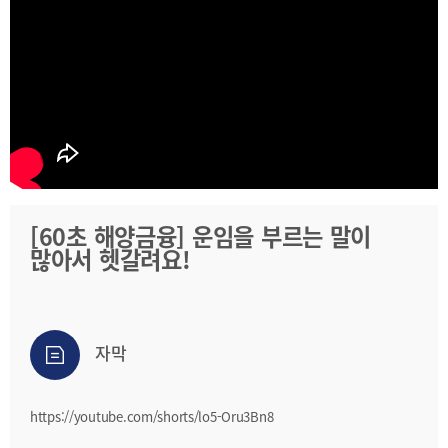
2025
[48400] 부산광역시 남구 문현금융로40
IR
2024
부산국제금융센터 52층 부산국제금융진흥원
새소식
TEL.051-647-9052 / FAX.051-633-0398
2023
언론보도
2022
2021
2020
[60초 해양금융] 운임을 부르는 말이
많아서 헷갈려요!
보고서
2026
2025
자막
2024
2023
https://youtube.com/shorts/lo5-Oru3Bn8
2022