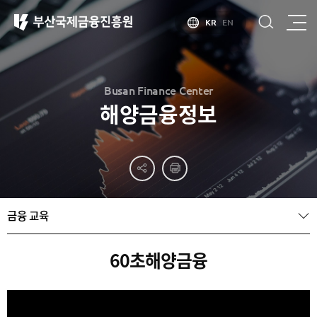
KR
EN
Busan Finance Center
해양금융정보
부산
홍보
소개
부산금융중심지
홍보
소개
브로슈어
부산소개
금융 교육
홍보
부산금융중심지
주요
동영상
정책 소개
산업현황
금융중심지
정주환경
60초해양금융
지정경과 및
특화금융중심지
금융생태계
조성