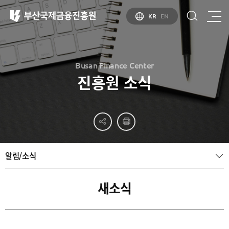
KR
EN
Busan Finance Center
진흥원 소식
부산
홍보
소개
부산금융중심지
홍보
소개
브로슈어
부산소개
알림/소식
홍보
부산금융중심지
주요
동영상
정책 소개
산업현황
금융중심지
정주환경
새소식
지정경과 및
특화금융중심지
금융생태계
조성