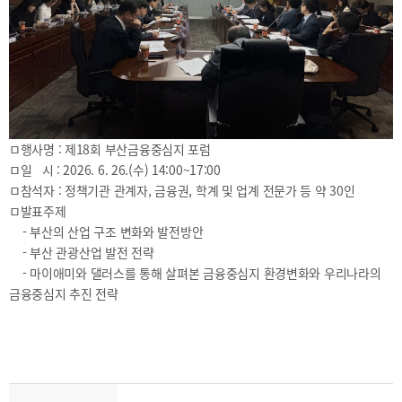
2025
[48400] 부산광역시 남구 문현금융로40
IR
2024
부산국제금융센터 52층 부산국제금융진흥원
새소식
TEL.051-647-9052 / FAX.051-633-0398
2023
언론보도
2022
2021
2020
ㅁ행사명 : 제18회 부산금융중심지 포럼
ㅁ일 시 : 2026. 6. 26.(수) 14:00~17:00
ㅁ참석자 : 정책기관 관계자, 금융권, 학계 및 업계 전문가 등 약 30인
ㅁ발표주제
- 부산의 산업 구조 변화와 발전방안
보고서
- 부산 관광산업 발전 전략
- 마이애미와 댈러스를 통해 살펴본 금융중심지 환경변화와 우리나라의
2026
금융중심지 추진 전략
2025
2024
2023
2022