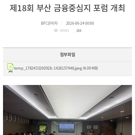
BIFC
제18회 부산 금융중심지 포럼 개최
입주환경
소개
인센티브
BFC관리자
2026-06-24 00:00
및
관련법규
VIEWS
244
협력
첨부파일
해외금융도시협력
사원기관
temp_1782433260928.-1428157448.jpeg (4.09 MB)
유관기관
공지사항
보도자료
진흥원
소식
2026
국내외