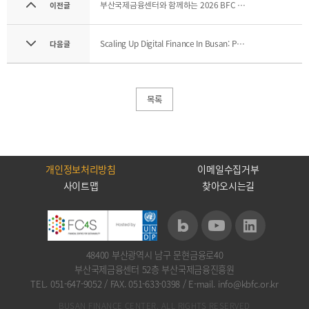
2021
부산국제금융센터와 함께하는 2026 BFC 음악회 (제5회)
이전글
2020
Scaling Up Digital Finance In Busan: Policy And Academia Perspective 웨비나 공동 주관
다음글
목록
BIFC금융강좌
해양금융정보
금융
교육활동
신청
블로그
모음
조회/
해양금융
개인정보처리방침
이메일수집거부
취소
아카데미
사이트맵
찾아오시는길
지난강좌
60초해양금융
연간운영
계획표
48400 부산광역시 남구 문현금융로40
부산국제금융센터 52층 부산국제금융진흥원
TEL. 051-647-9052
/
FAX. 051-633-0398
/
E-mail. info@kbfc.or.kr
CEO
소개
BUSAN FINANCE CENTER. ALL RIGHTS RESERVED