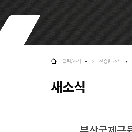
및 특화금융중심지
협력
금융생태계 조성
BIFC 입주환경 소개
해외금융도시협력
인센티브 및 관련법규
사원기관
협력
유관기관
해외금융도시협력
사원기관
유관기관
알림/소식
진흥원 소식
공지사항
새소식
부산국제금융센