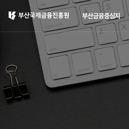
부산금융중심지
부산 소개
부산소개
주요 산업현황
부산 소개
정주환경
홍보
부산소개
홍보 브로슈어
주요 산업현황
홍보 동영상
정주환경
부산금융중심지 소
개
부산금융중심지 정책
소개
금융중심지 지정경과