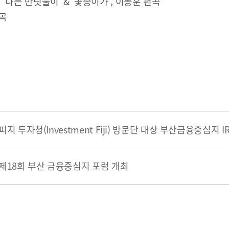
 '나는 반딧불이' & '꽃송이가', 이동훈 편곡
작곡
피지 투자청(Investment Fiji) 방문단 대상 부산금융중심지 I
제18회 부산 금융중심지 포럼 개최