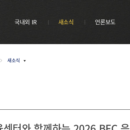
금융 교육
내역
새소식
부산금융중
활동 모음
언론보도
심지 포럼
CI
국내외 IR
새소식
언론보도
정기간행물
오시는
길
inside
부산금융
Z/Yen
Newsletter
활동연보
새소식
보도자료
2026
2025
2024
2023
터와 함께하는 2026 BFC 음
2022