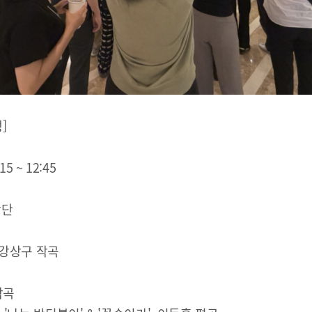
]
15 ~ 12:45
악단
 강상구 작곡
 작곡