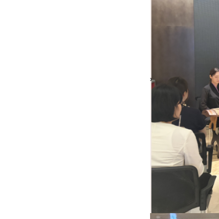
BIFC금융강좌
신청
조회/취소
지난강좌
연간운영 계획표
CEO
CEO 인사말
CEO 동정