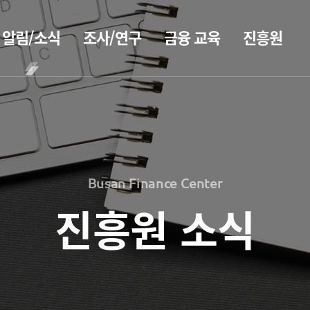
알림/소식
조사/연구
금융 교육
진흥원
BIFC금융
공지사항
보고서
CEO
강좌
2026
CEO
보도자료
인사말
신청
2025
CEO
조회/취소
2026
홍보
2024
동정
지난강좌
2025
2023
Busan Finance Center
소개
연간운영
2024
홍보 브로슈어
2022
계획표
2023
진흥원 소식
2021
전략 및
홍보 동영상
해양금융정
목표
2022
2020
보
설립목적
2021
정책자료
연혁
블로그
2020
조직도
해양금융
2026
진흥원 소식
아카데미
해양금융센터
2025
60초해양금융
국내외 IR
기부금
2024