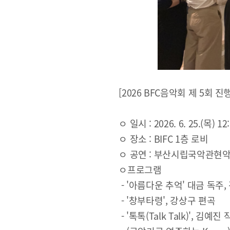
[2026 BFC음악회 제 5회 진행
ㅇ 일시 : 2026. 6. 25.(목) 12:
ㅇ 장소 : BIFC 1층 로비
ㅇ 공연 : 부산시립국악관현
ㅇ프로그램
- '아름다운 추억' 대금 독주,
- '창부타령', 강상구 편곡
- '톡톡(Talk Talk)', 김예진