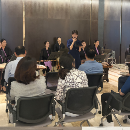
해양금융정보
블로그
해양금융 아카데미
60초해양금융
소개
전략 및 목표
설립목적