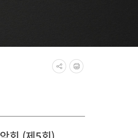
진흥원 소식
국내외 IR
새소식
언론보도
악회 (제5회)