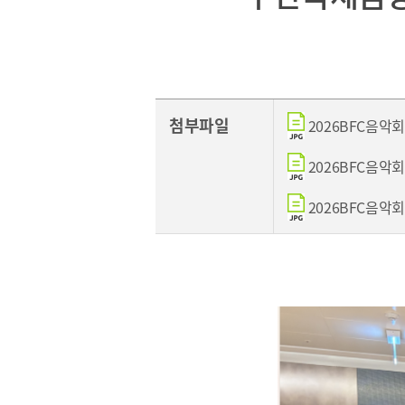
[48400] 부산광역시 남구 문현금융로40
부산국제금융센터 52층
첨부파일
2026BFC음악회_5
보고서
2026BFC음악회_5
2026
2026BFC음악회_5
2025
2024
2023
2022
2021
2020