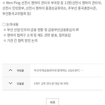
ㅇ Wen Ping 선전시 첸하이 관리국 부국장 등 11명(선전시 첸하이 관리국,
선전시 인민정부, 선전시 첸하이 홍콩상공회의소, 주부산 중국총영사관,
부산중국교민협회 등)
□ 논의내용
ㅇ 부산 산업·인프라·금융 현황 및 금융부산금융중심지 IR
ㅇ 첸하이 협력구 소개 및 제도 관련 발표, 질의응답
ㅇ 기관 간 협력 방안 논의
부산국제금융센터와 함께하는 2026 BFC 음악회 (제4회)
이전글
FATF 교육 연수생 대상 IR 개최
다음글
목록