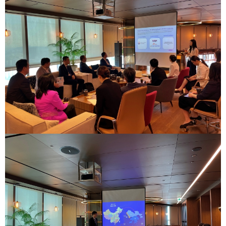
2021
2020
BIFC금융강좌
해양금융정보
금융
교육활동
신청
블로그
모음
조회/
해양금융
취소
아카데미
지난강좌
60초해양금융
연간운영
계획표
CEO
소개