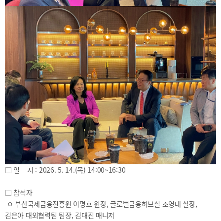
사이트맵
Family
Site
□ 일 시 : 2026. 5. 14.(목) 14:00~16:30
□ 참석자
ㅇ 부산국제금융진흥원 이명호 원장, 글로벌금융허브실 조영대 실장,
김은아 대외협력팀 팀장, 김대진 매니저