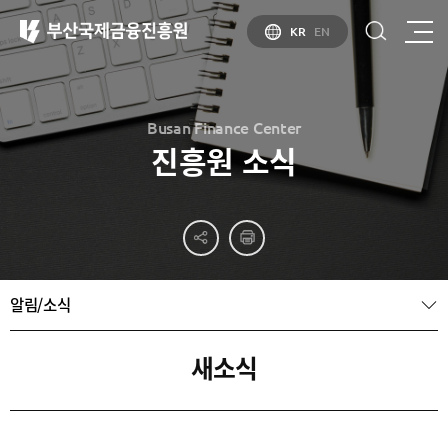
KR
EN
Busan Finance Center
진흥원 소식
부산
홍보
소개
부산금융중심지
홍보
소개
브로슈어
부산소개
알림/소식
홍보
부산금융중심지
주요
동영상
정책 소개
산업현황
금융중심지
정주환경
새소식
지정경과 및
특화금융중심지
금융생태계
조성