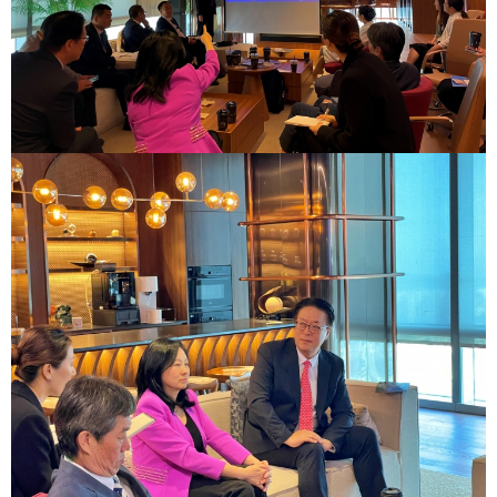
기부금내역
CEO
전략
인사말
및
목표
CEO
동정
설립목적
연혁
조직도
해양금융센터
CI
오시는
길
통합검색
개인정보처리방침
이메일무단수집거부