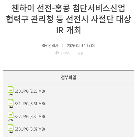
BIFC
첸하이 선전-홍콩 첨단서비스산업
입주환경
소개
협력구 관리청 등 선전시 사절단 대상
인센티브
및
IR 개최
관련법규
협력
BFC관리자
2026-05-14 17:00
VIEWS
379
해외금융도시협력
사원기관
유관기관
첨부파일
SZ0.JPG (2.28 MB)
SZ1.JPG (3.61 MB)
SZ2.JPG (3.35 MB)
공지사항
보도자료
진흥원
소식
2026
SZ3.JPG (3.87 MB)
국내외