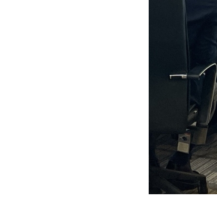
BIFC금융강좌
신청
조회/취소
지난강좌
연간운영 계획표
CEO
CEO 인사말
CEO 동정