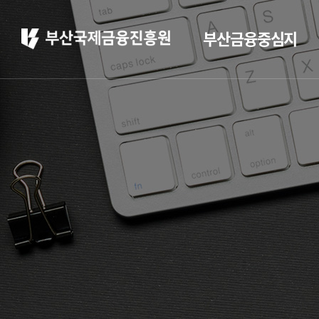
부산금융중심지
부산 소개
부산소개
주요 산업현황
부산 소개
정주환경
홍보
부산소개
홍보 브로슈어
주요 산업현황
홍보 동영상
정주환경
부산금융중심지 소
개
부산금융중심지 정책
소개
금융중심지 지정경과