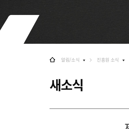
및 특화금융중심지
협력
금융생태계 조성
BIFC 입주환경 소개
해외금융도시협력
인센티브 및 관련법규
사원기관
협력
유관기관
해외금융도시협력
사원기관
유관기관
알림/소식
진흥원 소식
공지사항
새소식