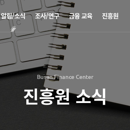
알림/소식
조사/연구
금융 교육
진흥원
BIFC금융
공지사항
보고서
CEO
강좌
2026
CEO
보도자료
인사말
신청
2025
CEO
조회/취소
2026
홍보
2024
동정
지난강좌
2025
2023
Busan Finance Center
소개
연간운영
2024
홍보 브로슈어
2022
계획표
2023
진흥원 소식
2021
전략 및
홍보 동영상
해양금융정
목표
2022
2020
보
설립목적
2021
정책자료
연혁
블로그
2020
조직도
해양금융
2026
진흥원 소식
아카데미
해양금융센터
2025
60초해양금융
국내외 IR
기부금
2024