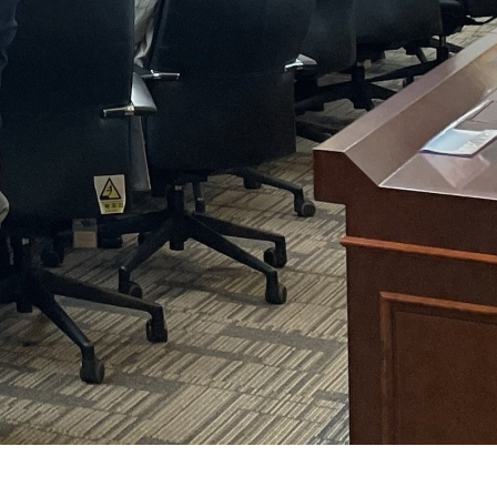
해양금융정보
블로그
해양금융 아카데미
60초해양금융
소개
전략 및 목표
설립목적