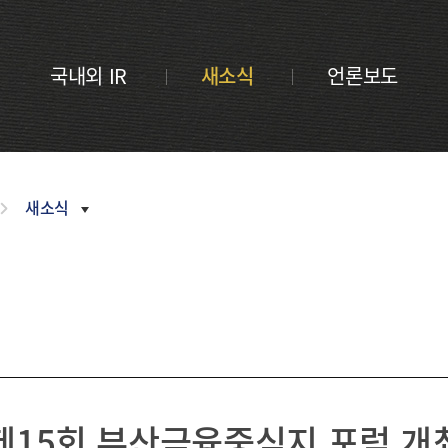
금융 교육
내역
새소식
부산금융중
활동 모음
언론보도
심지 포럼
CI
국내외 IR
새소식
언론보도
정기간행물
오시는
길
inside
부산금융
Z/Yen
Newsletter
활동연보
새소식
보도자료
2026
2025
2024
2023
제15회 부산금융중심지 포럼 개
2022