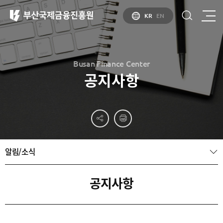
KR
EN
Busan Finance Center
공지사항
부산
홍보
소개
부산금융중심지
홍보
소개
브로슈어
부산소개
알림/소식
홍보
부산금융중심지
주요
동영상
정책 소개
산업현황
금융중심지
정주환경
공지사항
지정경과 및
특화금융중심지
금융생태계
조성