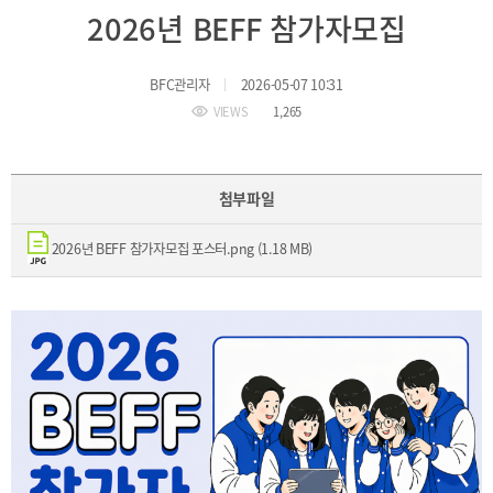
BIFC
2026년 BEFF 참가자모집
입주환경
소개
인센티브
BFC관리자
2026-05-07 10:31
및
관련법규
VIEWS
1,265
협력
첨부파일
해외금융도시협력
사원기관
2026년 BEFF 참가자모집 포스터.png (1.18 MB)
유관기관
공지사항
보도자료
진흥원
소식
2026
국내외