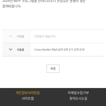
2026년 BEFF 프로그램을 안내드리오니 관심있는 분들의 많은
2021
참여바랍니다.
2020
이전글이 없습니다.
이전글
BIFC금융강좌
해양금융정보
금융
교육활동
Cross-border M&A 실무교육 6기 교육 안내
신청
블로그
다음글
모음
조회/
해양금융
취소
아카데미
지난강좌
60초해양금융
목록
연간운영
계획표
개인정보처리방침
이메일수집거부
사이트맵
찾아오시는길
CEO
소개