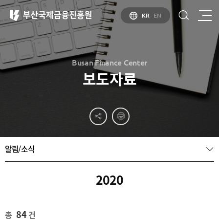
KR
EN
Busan Finance Center
보도자료
부산
홍보
소개
부산금융중심지
홍보
소개
브로슈어
부산소개
알림/소식
홍보
부산금융중심지
주요
동영상
정책 소개
산업현황
금융중심지
정주환경
2020
지정경과 및
특화금융중심지
금융생태계
조성
84
총
건