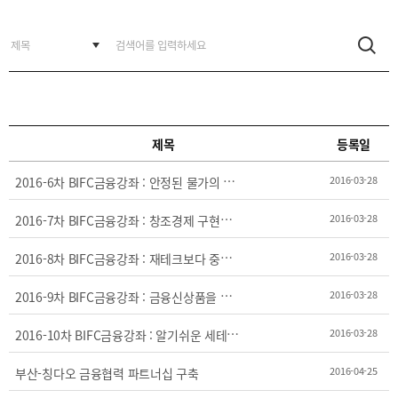
BIFC
입주환경
소개
인센티브
및
관련법규
협력
제목
등록일
해외금융도시협력
2
016-6차 BIFC금융강좌 : 안정된 물가의 중요성과 이를 둘러싼 논의
2016-03-28
사원기관
유관기관
2
016-7차 BIFC금융강좌 : 창조경제 구현을 위한 기보의 기술금융 역할
2016-03-28
2
016-8차 BIFC금융강좌 : 재테크보다 중요한 안전테크
2016-03-28
2
016-9차 BIFC금융강좌 : 금융신상품을 활용한 자산관리 및 절세전략
2016-03-28
2
016-10차 BIFC금융강좌 : 알기쉬운 세테크 전략
2016-03-28
공지사항
보도자료
진흥원
소식
2016-04-25
부산-칭다오 금융협력 파트너십 구축
2026
국내외