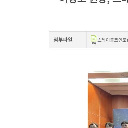
[48400] 부산광역시 남구 문현금융로40
부산국제금융센터 52층
첨부파일
스테이블코인토론회.j
보고서
2026
2025
2024
2023
2022
2021
2020