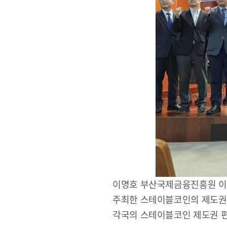
BIFC금융강좌
신청
조회/취소
지난강좌
연간운영 계획표
CEO
이명호 부산국제금융진흥원 이명호
주최한 스테이블코인의 제도권 
CEO 인사말
각국의 스테이블코인 제도권 편
CEO 동정