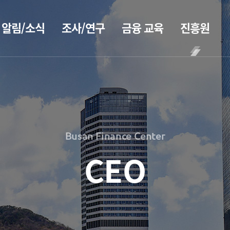
알림/소식
조사/연구
금융 교육
진흥원
BIFC금융
공지사항
보고서
CEO
강좌
2026
CEO
보도자료
인사말
신청
2025
CEO
조회/취소
2026
홍보
2024
동정
지난강좌
2025
2023
Busan Finance Center
소개
연간운영
2024
홍보 브로슈어
2022
계획표
2023
CEO
2021
전략 및
홍보 동영상
해양금융정
목표
2022
2020
보
설립목적
2021
정책자료
연혁
블로그
2020
조직도
해양금융
2026
진흥원 소식
아카데미
해양금융센터
2025
60초해양금융
국내외 IR
기부금
2024