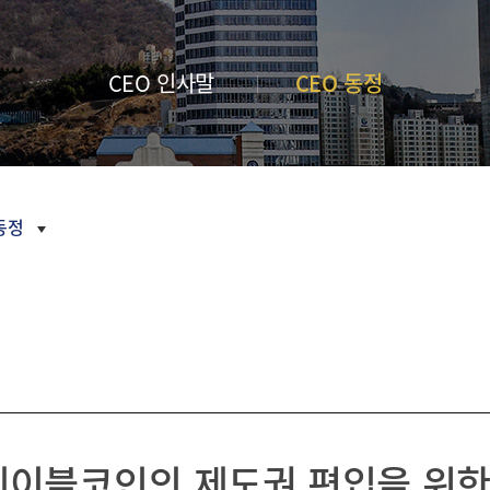
금융 교육
내역
새소식
부산금융중
활동 모음
언론보도
심지 포럼
CI
CEO 인사말
CEO 동정
정기간행물
오시는
길
inside
부산금융
Z/Yen
Newsletter
활동연보
 동정
보도자료
2026
2025
2024
2023
테이블코인의 제도권 편입을 위
2022