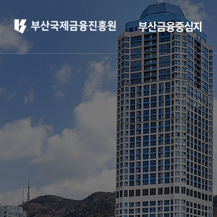
부산금융중심지
부산 소개
부산소개
주요 산업현황
부산 소개
정주환경
홍보
부산소개
홍보 브로슈어
주요 산업현황
홍보 동영상
정주환경
부산금융중심지 소
개
부산금융중심지 정책
소개
금융중심지 지정경과