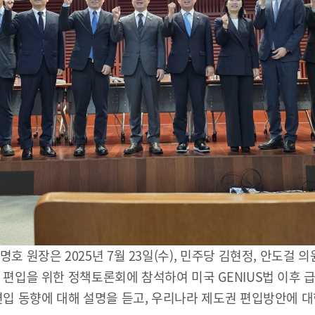
해양금융정보
블로그
해양금융 아카데미
60초해양금융
소개
 원장은 2025년 7월 23일(수), 민주당 김현정, 안도걸
편입을 위한 정책토론회에 참석하여 미국 GENIUS법 이후 
전략 및 목표
입 동향에 대해 설명을 듣고, 우리나라 제도권 편입방안에 
설립목적