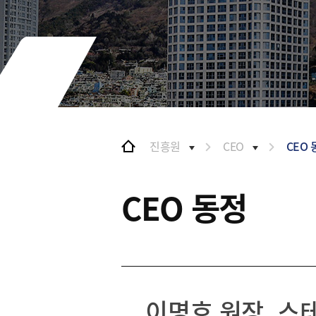
및 특화금융중심지
협력
금융생태계 조성
BIFC 입주환경 소개
해외금융도시협력
인센티브 및 관련법규
사원기관
협력
유관기관
해외금융도시협력
사원기관
유관기관
진흥원
CEO
CEO
공지사항
CEO 동정
이명호 원장, 스