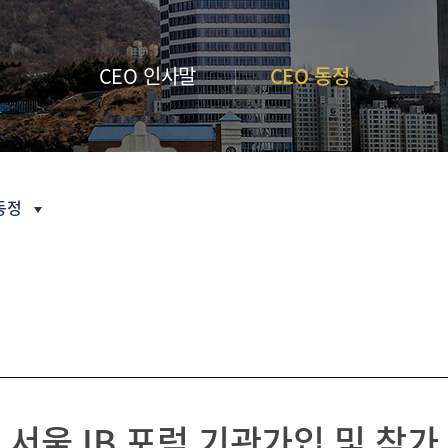
금융 교육
내역
새소식
부산금융중
활동 모음
언론보도
심지 포럼
CI
CEO 인사말
CEO 동정
정기간행물
오시는
길
inside
부산금융
Z/Yen
Newsletter
활동연보
 동정
보도자료
2026
2025
2024
2023
서울 IB 포럼 기관가입 및 참가
2022