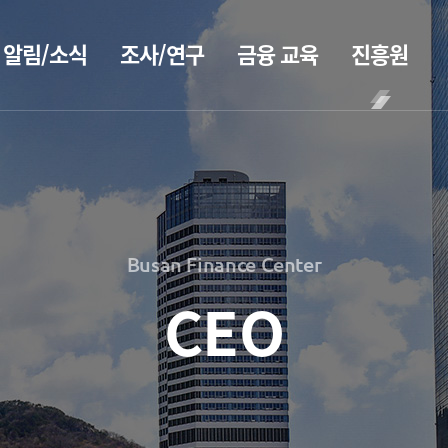
알림/소식
조사/연구
금융 교육
진흥원
BIFC금융
공지사항
보고서
CEO
강좌
2026
CEO
보도자료
인사말
신청
2025
CEO
조회/취소
2026
홍보
2024
동정
지난강좌
2025
2023
Busan Finance Center
소개
연간운영
2024
홍보 브로슈어
2022
계획표
2023
CEO
2021
전략 및
홍보 동영상
해양금융정
목표
2022
2020
보
설립목적
2021
정책자료
연혁
블로그
2020
조직도
해양금융
2026
진흥원 소식
아카데미
해양금융센터
2025
60초해양금융
국내외 IR
기부금
2024