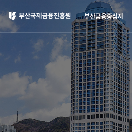
부산금융중심지
부산 소개
부산소개
주요 산업현황
부산 소개
정주환경
홍보
부산소개
홍보 브로슈어
주요 산업현황
홍보 동영상
정주환경
부산금융중심지 소
개
부산금융중심지 정책
소개
금융중심지 지정경과