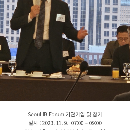
해양금융정보
블로그
해양금융 아카데미
60초해양금융
소개
Seoul IB Forum 기관가입 및 참가
전략 및 목표
일시 : 2023. 11. 9. 07:00 ~ 09:00
설립목적