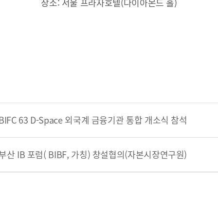
장소: 서울 프라자호텔(다이아몬드 홀)
연혁
조직도
해양금융센터
오시는 길
BIFC 63 D-Space 외국계 금융기관 통합 개소식 참석
개인정보처리방침
Family Site
부산 IB 포럼( BIBF, 가칭) 창설협의(자본시장연구원)