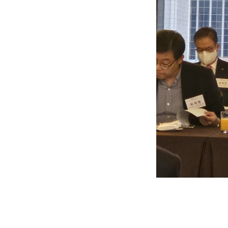
BIFC금융강좌
신청
조회/취소
지난강좌
연간운영 계획표
CEO
CEO 인사말
CEO 동정