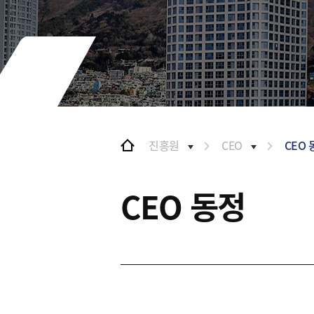
및 특화금융중심지
협력
금융생태계 조성
BIFC 입주환경 소개
해외금융도시협력
인센티브 및 관련법규
사원기관
협력
유관기관
해외금융도시협력
사원기관
유관기관
진흥원
CEO
CEO
공지사항
CEO 동정