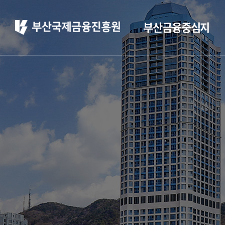
부산금융중심지
부산 소개
부산소개
주요 산업현황
부산 소개
정주환경
홍보
부산소개
홍보 브로슈어
주요 산업현황
홍보 동영상
정주환경
부산금융중심지 소
개
부산금융중심지 정책
소개
금융중심지 지정경과