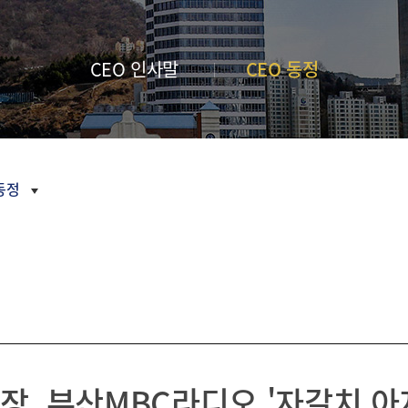
금융 교육
내역
새소식
부산금융중
활동 모음
언론보도
심지 포럼
CI
CEO 인사말
CEO 동정
정기간행물
오시는
길
inside
부산금융
Z/Yen
Newsletter
활동연보
 동정
보도자료
2026
2025
2024
2023
장, 부산MBC라디오 '자갈치 아
2022