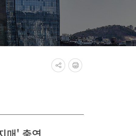
진흥원 소식
국내외 IR
새소식
언론보도
지매' 출연