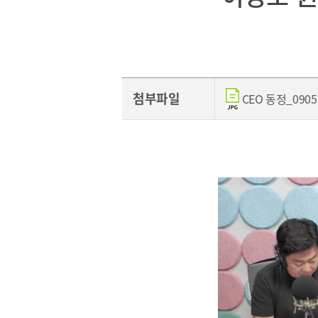
[48400] 부산광역시 남구 문현금융로40
부산국제금융센터 52층
첨부파일
CEO 동정_0905.p
보고서
2026
2025
2024
2023
2022
2021
2020