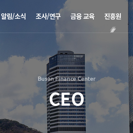
알림/소식
조사/연구
금융 교육
진흥원
BIFC금융
공지사항
보고서
CEO
강좌
2026
CEO
보도자료
인사말
신청
2025
CEO
조회/취소
2026
홍보
2024
동정
지난강좌
2025
2023
Busan Finance Center
소개
연간운영
2024
홍보 브로슈어
2022
계획표
2023
CEO
2021
전략 및
홍보 동영상
해양금융정
목표
2022
2020
보
설립목적
2021
정책자료
연혁
블로그
2020
조직도
해양금융
2026
진흥원 소식
아카데미
해양금융센터
2025
60초해양금융
국내외 IR
기부금
2024