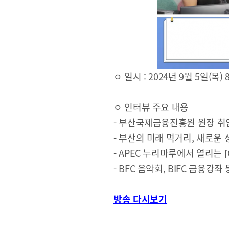
BIFC금융강좌
신청
ㅇ 일시 : 2024년 9월 5일(목) 8
조회/취소
지난강좌
ㅇ 인터뷰 주요 내용
연간운영 계획표
- 부산국제금융진흥원 원장 취임
- 부산의 미래 먹거리, 새로운 
- APEC 누리마루에서 열리는 
- BFC 음악회, BIFC 금융강
좌 
CEO
방송 다시보기
CEO 인사말
CEO 동정