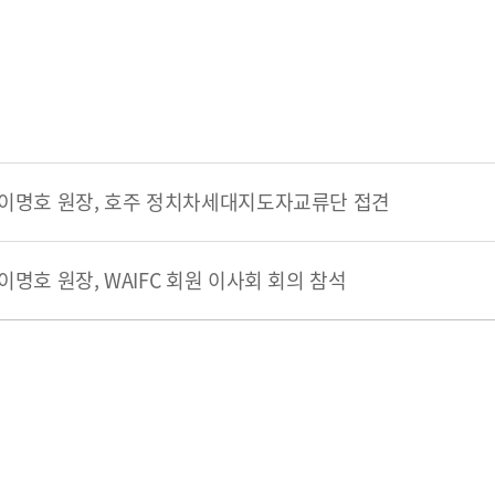
연혁
조직도
해양금융센터
오시는 길
이명호 원장, 호주 정치차세대지도자교류단 접견
이명호 원장, WAIFC 회원 이사회 회의 참석
개인정보처리방침
Family Site