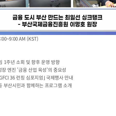
해양금융정보
블로그
:00~9:00 AM (KST)
해양금융 아카데미
60초해양금융
 1주년 소회 및 향후 운영 방향
성장 엔진 '금융 산업 육성'의 중요성
⌈GFCI 36 런칭 심포지엄⌋ 국제행사 안내
등 부산시민과 함께하는 프로그램 소개
소개
전략 및 목표
설립목적