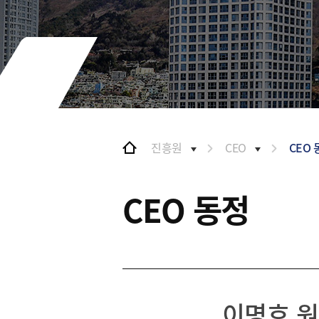
및 특화금융중심지
협력
금융생태계 조성
BIFC 입주환경 소개
해외금융도시협력
인센티브 및 관련법규
사원기관
협력
유관기관
해외금융도시협력
사원기관
유관기관
진흥원
CEO
CEO
공지사항
CEO 동정
이명호 원