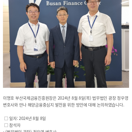
2025
[48400] 부산광역시 남구 문현금융로40
IR
2024
부산국제금융센터 52층 부산국제금융진흥원
새소식
TEL.051-647-9052 / FAX.051-633-0398
2023
언론보도
2022
2021
2020
보고서
2026
이명호 부산국제금융진흥원장은 2024년 8월 8일(목) 법무법인 광장 정우영
2025
변호사와 만나 해양금융중심지 발전을 위한 방안에 대해 논의하였습니다.
2024
2023
□ 일자: 2024년 8월 8일
□ 참석자
2022
- (법무법인 광장) 정우영 변호사