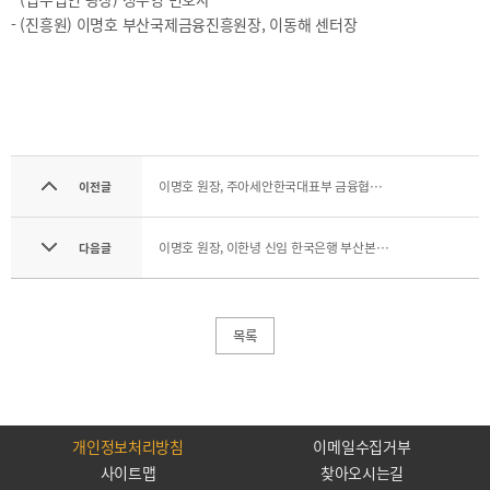
2021
- (진흥원) 이명호 부산국제금융진흥원장, 이동해 센터장
2020
이명호 원장, 주아세안한국대표부 금융협력센터 최재필 신임 금융관 접견
BIFC금융강좌
해양금융정보
금융
이전글
교육활동
신청
블로그
모음
이명호 원장, 이한녕 신임 한국은행 부산본부장 면담
다음글
조회/
해양금융
취소
아카데미
지난강좌
60초해양금융
연간운영
목록
계획표
개인정보처리방침
이메일수집거부
사이트맵
찾아오시는길
CEO
소개