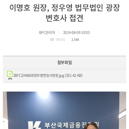
BIFC
이명호 원장, 정우영 법무법인 광장
입주환경
소개
변호사 접견
인센티브
및
관련법규
BFC관리자
2024-08-09 10:03
VIEWS
2,544
협력
해외금융도시협력
사원기관
첨부파일
유관기관
[BFC]240808정우영변호사방문.jpg (351.42 KB)
공지사항
보도자료
진흥원
소식
2026
국내외