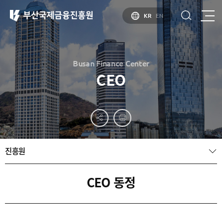
KR
EN
Busan Finance Center
CEO
부산
홍보
소개
부산금융중심지
홍보
소개
브로슈어
부산소개
진흥원
홍보
부산금융중심지
주요
동영상
정책 소개
산업현황
금융중심지
정주환경
CEO 동정
지정경과 및
특화금융중심지
금융생태계
조성