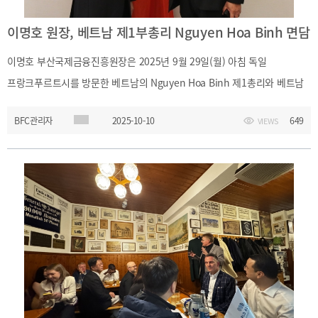
이명호 원장, 베트남 제1부총리 Nguyen Hoa Binh 면담
이명호 부산국제금융진흥원장은 2025년 9월 29일(월) 아침 독일
프랑크푸르트시를 방문한 베트남의 Nguyen Hoa Binh 제1총리와 베트남
정부 각부처 차관 일행을 Hilton Frankfurt 호텔에서 면담하고 베트남
BFC관리자
2025-10-10
649
VIEWS
호치민, 다낭 국제금융중심지 육성을 위한 베트남 정부의 정책과 의지에
대한 설명을 청취하고, 부산과 베트남 호치민, 다낭시와의 향후 협력 방안에
대해 의견을 나누었습니다.