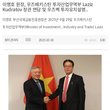
이명호 원장, 우즈베키스탄 투자산업무역부 Laziz
Kudratov 장관 면담 및 우즈벡 투자유치설명..
이명호 부산국제금융진흥원장은 2025년 9월 29일 우즈베키스탄
투자산업무역부(Minister of Investment , Industry and Trade) Laziz
Kudratov 장관을 면담하고, 우즈벡의 금융중심지 육성 노력과 공기업
BFC관리자
2025-10-10
630
VIEWS
상장을 통한 자본시장 욱성 정책에 대한 설명을 청취하고, 향후
부산금융중심지와 협력사항에 대해 의견을 나누었습니다