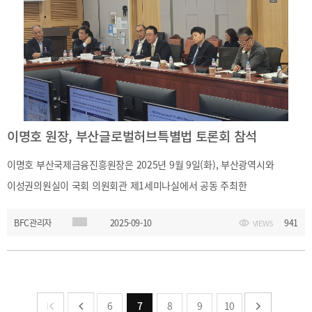
이명호 원장, 부산글로벌허브특별법 토론회 참석
이명호 부산국제금융진흥원장은 2025년 9월 9일(화), 부산광역시와
이성권의원실이 국회 의원회관 제1세미나실에서 공동 주최한
부산글로법허브특별법 제정 토론회에 참석하여 금융특구 공간적 확대,
BFC관리자
2025-09-10
941
VIEWS
영미법 적용 등 제도적 보완방안 필요성을 역설하고 참석자들과 의견을
교환하였습니다
6
7
8
9
10