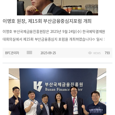
이명호 원장, 제15회 부산금융중심지포럼 개최
이명호 부산국제금융진흥원장은 2025년 9월 24일(수) 한국예탁결제원
대회의실에서 제15회 부산금융중심지 포럼을 개최하였습니다ㅇ 일시 :
2025.9.24(수) 14:00 ~ 17:00ㅇ 발표주제 - 부산금융중심지 창업금융
BFC관리자
2025-09-25
793
VIEWS
활성화 제언 - 해외 국제금융중심지 조성사례를 통한 부산국제금융특구
구현 방안 - 아일랜드 항공리스업의 성장과 부산금융중심지의 시사점