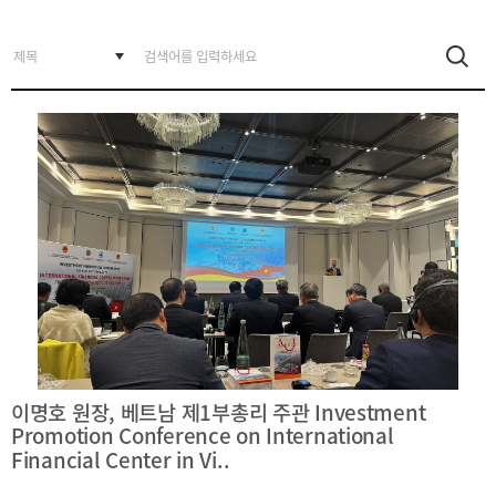
BIFC
입주환경
소개
인센티브
및
관련법규
협력
해외금융도시협력
사원기관
유관기관
이명호 원장, 베트남 제1부총리 주관 Investment
공지사항
보도자료
진흥원
Promotion Conference on International
소식
Financial Center in Vi..
2026
국내외