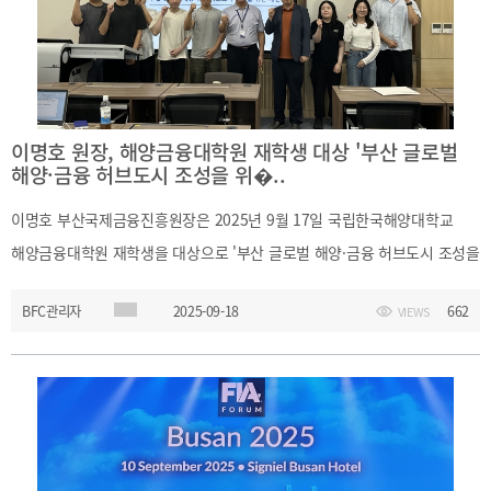
이명호 원장, 해양금융대학원 재학생 대상 '부산 글로벌
해양·금융 허브도시 조성을 위�..
이명호 부산국제금융진흥원장은 2025년 9월 17일 국립한국해양대학교
해양금융대학원 재학생을 대상으로 '부산 글로벌 해양·금융 허브도시 조성을
위한 제언' 특강을 진행하였습니다. 이 시간을 통해 금융중심지 조성 및
BFC관리자
2025-09-18
662
VIEWS
발전을 위한 제언을 발표하여 차세대 해양·금융 전문가들에 부산금융중심지
활성화에 대한 필요성을 환기시켰으며, 더불어 재학생들이 생각하는
부산금융중심지 발전 방향에 대해 청취하고 논의하였습니다.