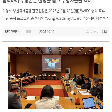
참석하여 수상논문 설명을 듣고 수상자들을 격려
기부금내역
CEO
전략
이명호 부산국제금융진흥원장은 2025년 9월 29일(월) WAIFC 총회 직후
인사말
및
목표
CEO
금년 총회 프로그램 중 하나인 Young Academy Award 수상식에 참석하여
동정
설립목적
수상자들의 발표를 듣고 수상자들을 격려하였습니다
연혁
BFC관리자
2025-10-10
618
VIEWS
조직도
해양금융센터
CI
오시는
길
통합검색
개인정보처리방침
이메일무단수집거부