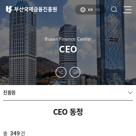
KR
EN
Busan Finance Center
CEO
부산
홍보
소개
부산금융중심지
홍보
소개
브로슈어
부산소개
진흥원
홍보
부산금융중심지
주요
동영상
정책 소개
산업현황
금융중심지
정주환경
CEO 동정
지정경과 및
특화금융중심지
금융생태계
조성
349
총
건