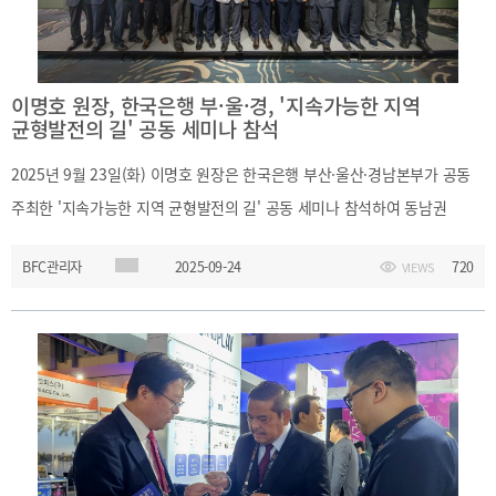
이명호 원장, 한국은행 부·울·경, '지속가능한 지역
균형발전의 길' 공동 세미나 참석
2025년 9월 23일(화) 이명호 원장은 한국은행 부산·울산·경남본부가 공동
주최한 '지속가능한 지역 균형발전의 길' 공동 세미나 참석하여 동남권
인구구조 변화 및 무역장벽 강화가 지역경제에 미치는 영향에 대해 논의하고
BFC관리자
2025-09-24
720
VIEWS
이에 대한 대응책을 모색하였습니다.