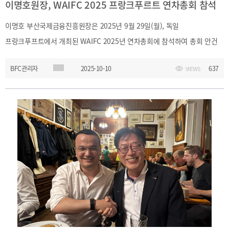
이명호원장, WAIFC 2025 프랑크푸르트 연차총회 참석
사이트맵
Family
Site
이명호 부산국제금융진흥원장은 2025년 9월 29일(월), 독일
프랑크푸프트에서 개최된 WAIFC 2025년 연차총회에 참석하여 총회 안건
등 처리에 참여하고, 참석한 주요 인사들과 활발히 교류하였습니다
BFC관리자
2025-10-10
637
VIEWS