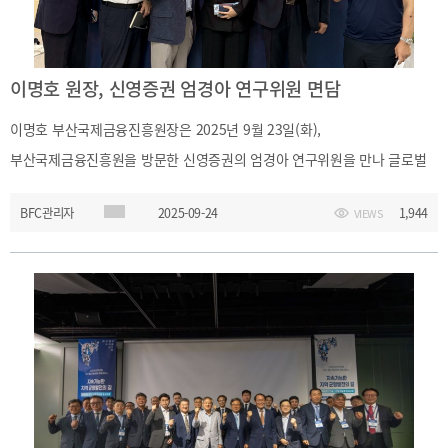
이명호 원장, 신영증권 엄경아 연구위원 면담
이명호 부산국제금융진흥원장은 2025년 9월 23일(화),
부산국제금융진흥원을 방문한 신영증권의 엄경아 연구위원을 만나 글로벌
조선업의 동향을 공유하고 부산 해양·조선업을 연계한 금융중심지의 발전
BFC관리자
2025-09-24
1,944
VIEWS
방향을 논의했습니다.