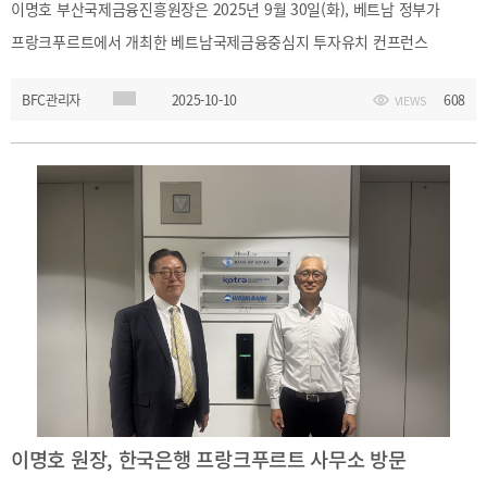
2025
[48400] 부산광역시 남구 문현금융로40
이명호 부산국제금융진흥원장은 2025년 9월 30일(화), 베트남 정부가
IR
2024
부산국제금융센터 52층 부산국제금융진흥원
프랑크푸르트에서 개최한 베트남국제금융중심지 투자유치 컨프런스
새소식
TEL.051-647-9052 / FAX.051-633-0398
2023
언론보도
(Investment Promition Conference on International Financial
2022
BFC관리자
2025-10-10
608
VIEWS
Center in Vietnam)에 참석하여 국제금융중심지 육성을 위해 노력중인
2021
베트남 정부의 정책을 청취하고 유럽주요금융기관 참석자들과
2020
베트남정부의 정책에 대한 평가 등 의견을 나누었습니다
보고서
2026
2025
2024
2023
이명호 원장, 한국은행 프랑크푸르트 사무소 방문
2022