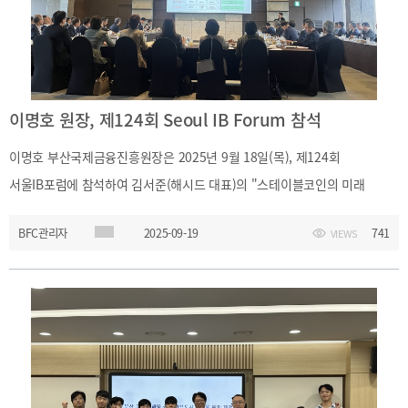
이명호 원장, 제124회 Seoul IB Forum 참석
이명호 부산국제금융진흥원장은 2025년 9월 18일(목), 제124회
서울IB포럼에 참석하여 김서준(해시드 대표)의 "스테이블코인의 미래
발표"와 이병목(한국은행 금융결제국장)의 "원화 스테이블코인 도입 시
BFC관리자
2025-09-19
741
VIEWS
주요 이슈" 발표를 듣고 스테이블코인의 전망에 대해 토론하였습니다.