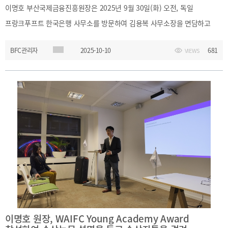
2021
이명호 부산국제금융진흥원장은 2025년 9월 30일(화) 오전, 독일
2020
프랑크푸프트 한국은행 사무소를 방문하여 김용복 사무소장을 면담하고
유럽중앙은행의 최근 통화정책 및 스테이블코인 관련 정책 동향에 대해
BFC관리자
2025-10-10
681
VIEWS
설명을 듣고 의견을 나누었습니다
BIFC금융강좌
해양금융정보
금융
교육활동
신청
블로그
모음
조회/
해양금융
취소
아카데미
지난강좌
60초해양금융
연간운영
계획표
이명호 원장, WAIFC Young Academy Award
CEO
소개