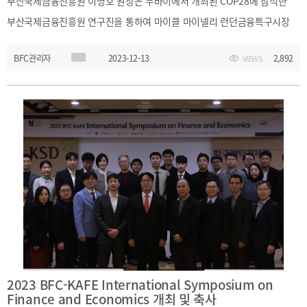
부산국제금융진흥원 이명호 원장은 두바이에서 개최된 COP28에 참석한
기부금내역
CEO
전략
부산국제금융진흥원 연구진을 통하여 마이클 마이넬리 런던금융특구시장
인사말
및
(Michael Mainelli, Lord Mayor of London)의 2024년중 부산 방문을
목표
CEO
BFC관리자
2023-12-13
2,892
VIEWS
동정
요청하는 서한을 전달하였습니다.
설립목적
연혁
조직도
해양금융센터
CI
오시는
길
통합검색
개인정보처리방침
이메일무단수집거부
2023 BFC-KAFE International Symposium on
Finance and Economics 개최 및 축사