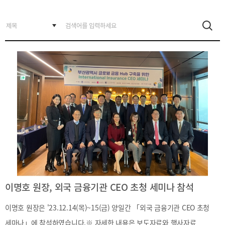
BIFC
입주환경
소개
인센티브
및
관련법규
협력
해외금융도시협력
사원기관
유관기관
이명호 원장, 외국 금융기관 CEO 초청 세미나 참석
공지사항
보도자료
진흥원
소식
이명호 원장은 '23.12.14(목)~15(금) 양일간 「외국 금융기관 CEO 초청
2026
국내외
세마나」에 참석하였습니다.※ 자세한 내용은 보도자료와 행사자료