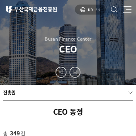
KR
EN
Busan Finance Center
CEO
부산
홍보
소개
부산금융중심지
홍보
소개
브로슈어
부산소개
진흥원
홍보
부산금융중심지
주요
동영상
정책 소개
산업현황
금융중심지
정주환경
CEO 동정
지정경과 및
특화금융중심지
금융생태계
조성
349
총
건