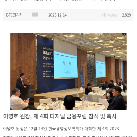
2025
[48400] 부산광역시 남구 문현금융로40
IR
게시판을 참고하여 주십시오.
2024
부산국제금융센터 52층 부산국제금융진흥원
새소식
BFC관리자
2023-12-14
2,828
VIEWS
TEL.051-647-9052 / FAX.051-633-0398
2023
언론보도
2022
2021
2020
보고서
2026
2025
2024
이명호 원장, 제 4회 디지털 금융포럼 참석 및 축사
2023
이명호 원장은 12월 14일 한국경영정보학회가 개최한 제 4회 2023
2022