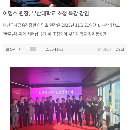
이명호 원장, 부산대학교 초청 특강 강연
부산국제금융진흥원 이명호 원장은 2023년 11월 21일(화), 부산대학교
'글로벌경제와 리더십' 강좌에 초청되어 부산대학교 경제통상관
L101호에서 부산대학교 경제통상대학 학생 약 350여명을 대상으로
BFC관리자
2023-11-21
2,932
VIEWS
'지역금융중심지 육성 및 활성화 방안' 이라는 주제로 강연 하였다.