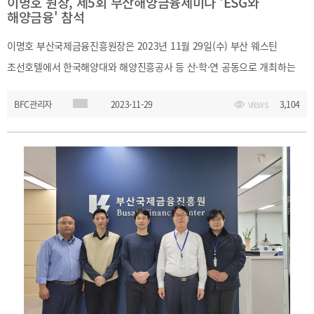
이명호 원장, 제5회 부산해양금융세미나 'ESG와
해양금융' 참석
이명호 부산국제금융진흥원장은 2023년 11월 29일(수) 부산 웨스틴
조선호텔에서 한국해양대와 해양진흥공사 등 산·학·연 공동으로 개최하는
「제 5회 부산해양금융세미나」에 참석했다. 행사에서 네트워킹을
BFC관리자
2023-11-29
3,104
VIEWS
진행하며 한국해양대, 해양수산개발원, 한국해양진흥공사 등 국내
해양금융주요기관과 해양 지속가능금융 발전방안에 대해 논의하였다.