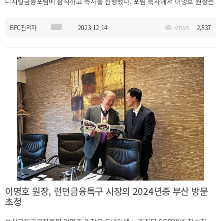
디지털금융포럼에 참석하고 축사를 진행했다. 포럼 축사에서 이명호 원장은
2021
2020
부산국제금융중심지 발전을 위한 디지털 금융인력의 양성의 중요성을
BFC관리자
2023-12-14
2,837
VIEWS
강조했으며, 디지털시대에 각국의 금융중심지간의 경쟁이 심화됨을
설명하고 부산 금융중심지 발전을 위해 디지털 금융 생태계의 적극적인
육성이 필요함을 발언했다. 이어서 부산국제금융진흥원의 금융중심지
발전을 위한 활동을 설명하고 부산 금융중심지 발전을 위해 금융기관들의
BIFC금융강좌
해양금융정보
금융
협력을 당부했다.
교육활동
신청
블로그
모음
조회/
해양금융
취소
아카데미
지난강좌
60초해양금융
연간운영
계획표
이명호 원장, 런던금융특구 시장의 2024년중 부산 방문
초청
CEO
소개