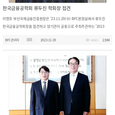
한국금융공학회 류두진 학회장 접견
이명호 부산국제금융진흥원장은 '23.11.29(수) BFC원장실에서 류두진
한국금융공학회장을 접견하고 양기관이 공동으로 주최주관하는 '2023
BFC-KAFE Intwenational Symposium on Finance and Economics'
BFC관리자
2023-11-29
2,984
VIEWS
행사 추진 및 상호협력 확대 방안에 대한 의견을 나누었습니다.