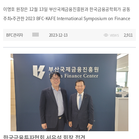
사이트맵
Family
이명호 원장은 12월 13일 부산국제금융진흥원과 한국금융공학회가 공동
Site
주최•주관한 2023 BFC-KAFE International Symposium on Finance
and Economics에 참석하고 축사를 진행했다.심포지엄 축사에서 이명호
BFC관리자
2023-12-13
2,911
VIEWS
원장은 부산국제금융중심지 발전을 위한 자속가능성 증진과 금융산업의
역할의 중요성을 강조했으며,"부산의 미래 성장동력인 금융을 바탕으로
지속가능 금융과 디지털 금융, 해운 금융에 대한 정책을 지속적으로
제안하고 안내할 예정"이라고 강조했다.
한국금융투자협회 서유석 회장 접견