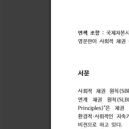
: 
면책 
조항
국제자본
영문판이 
사회적 
채권 
서문
(SB
사회적 
채권 
원칙
(SLB
연계 
채권 
원칙
Principles)"
은 
채권 
·
환경적
사회적인 
지속가
.
비전으로 
하고 
있다