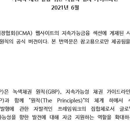
2021
6
년 
월
(ICMA) 
시장협회
웹사이트의 
지속가능금융 
섹션에 
게재된 
. 
원칙의 
공식 
버전이다
본 
번역문은 
참고용으로만 
제공됨을
P)
(GBP), 
은 
녹색채권 
원칙
지속가능성 
채권 
가이드라인
P)
"
(The 
Principles)"
과 
함께 
원칙
의 
체계 
하에서 
발행에 
관한 
자발적인 
프레임워크의 
집합체로서 
글로
능성을 
향한 
발전에 
대해 
자금 
지원하는 
역할을 
확대하