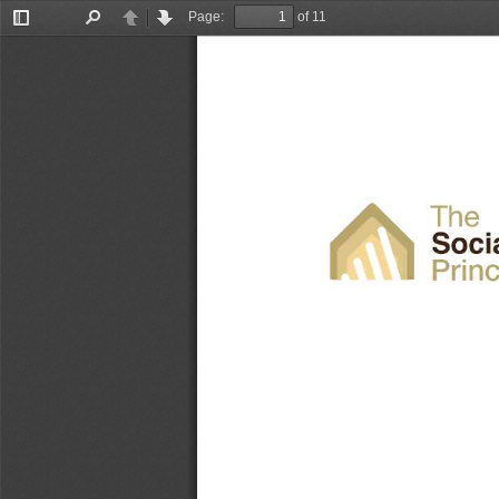
Page:
of 11
Toggle
Find
Previous
Next
Sidebar