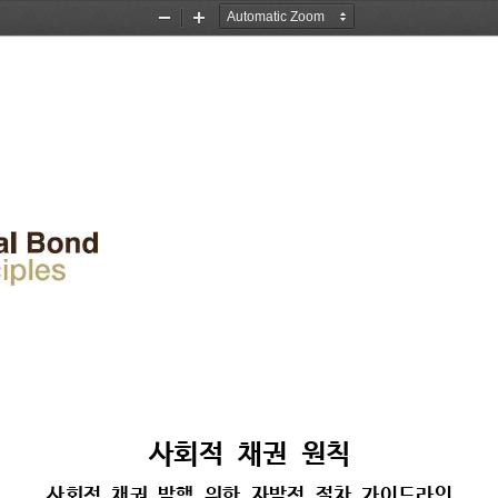
Zoom
Zoom
Out
In
사회적 
채권 
원칙
사회적 
채권 
발행 
위한 
자발적 
절차 
가이드라인