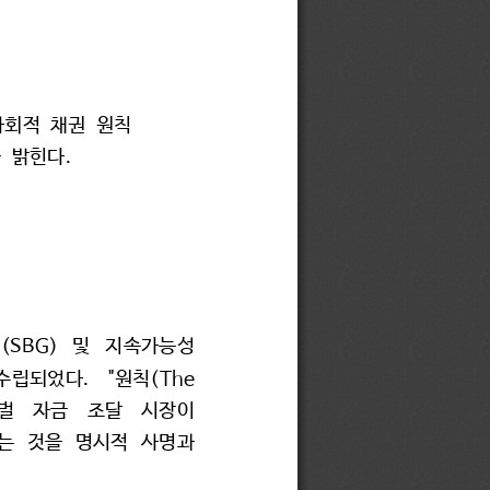
사회적 
채권 
원칙 
.
 
밝힌다
(SBG) 
및 
지속가능성 
. 
"
(The 
수립되었다
원칙
벌 
자금 
조달 
시장이 
는 
것을 
명시적 
사명과 