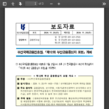
of 3
Toggle
Previous
Next
Zoom
Zoom
Too
Sidebar
Out
In
보도자료
보도
2024. 
11. 
20.(
수
)
배포일
2024. 
11. 
20.(
수
)
실
장 
김수영 
(051-631-2760)
담당부서
금융연구
2
실
팀  
장 
안남현 
(051-631-0282)
매니저 
권민경 
(051-631-0267)
부산국제금융진흥원
,
「
제
12
회 
부산금융중심지 
포럼
」
개최
11
20
(
2
부산국제금융진흥원
은 
월 
일
수
오후 
시 
한국철도공사 
부산역 
회의실
에서 
(
)
□ 
) 
원장 
이명호
12
「
제
회 
부산 
금융중심지 
포럼
」
을 
개최했다
. 
<
12
>
제
회
부산
금융중심지
포럼
개요
▣
:
(
)
주관
사
부산국제금융진흥원
▣
/
:
2024.
11.
20.(
)
14:00
∼
17:00
/
530
일시
장소
수
한국철도공사
부산역
회의실
호
▣
:
,
,
(
·
·
주요
참석자
금융감독원
한국은행
사원기관
부산광역시
한국거래소
한국
·
·
·BNK
·
자산관리공사
한국주택금융공사
한국해양진흥공사
부산은행
기술보증
),
,
20
기금
실무
전문가
학계
및
업계
인사
인
내외
▣
:
①
(
주제
발표
원화선박금융을
통한
민간선박금융
활성화
부산국제금융진흥
),
②
원
해양금융센터
이동해
센터장
싱가포르의
자발적
탄소시장과
부산에의
(
ESG·
·
/
)
시사점
부산국제금융진흥원
증권
파생금융팀
안남현
팀장
송병도
차장