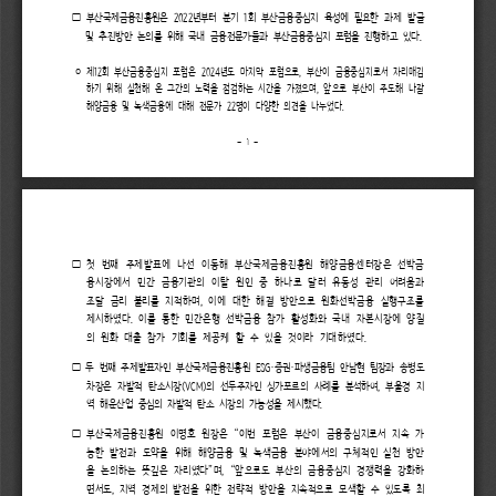
2022
1
부산국제금융진흥원은 
년부터 
분기 
회 
부산금융중심지 
육성에 
필요한 
과제 
발굴 
□ 
및 
추진방안 
논의를 
위해 
국내 
금융전문가들과 
부산금융중심지 
포럼을 
진행하고 
있다
. 
제
12
회 
부산금융중심지 
포럼은 
2024
년도 
마지막 
포럼으로
부산이 
금융중심지로서 
자리매김
, 
ᄋ
하기 
위해 
실천해 
온 
그간의 
노력을 
점검하는 
시간을 
가졌으며
앞으로 
부산이 
주도해 
나갈 
, 
해양금융 
및 
녹색금융에 
대해 
전문가 
22
명이 
다양한 
의견을 
나누었다
.
- 
1 
-
첫 
번째 
주제발표에 
나선 
이동해 
부산국제금융진흥원 
해양금융센터장은 
선박금
□ 
융시장에서 
민간 
금융기관의 
이탈 
원인 
중 
하나로 
달러 
유동성 
관리 
어려움과 
조달 
금리 
불리를 
지적하며
이에 
대한 
해결 
방안으로 
원화선박금융 
실행구조를 
, 
제시하였다
이를 
통한 
민간은행 
선박금융 
참가 
활성화와 
국내 
자본시장에 
양질
. 
.
의 
원화 
대출 
참가 
기회를 
제공케 
할 
수 
있을 
것이라 
기대하였다
ESG·
·
두 
번째 
주제발표자인 
부산국제금융진흥원 
증권
파생금융팀 
안남현 
팀장
과 
송병도 
□ 
(VCM)
차장은 
자발적 
탄소시장
의 
선두주자인 
싱가포르의 
사례를 
분석하여
부울경 
지
, 
역 
해운산업 
중심의 
자발적 
탄소 
시장의 
가능성을 
제시했다
. 
“
부산국제금융진흥원 
이명호 
원장은 
이번 
포럼은 
부산이 
금융중심지로서 
지속 
가
□ 
능한 
발전과 
도약을 
위해 
해양금융 
및 
녹색금융 
분야에서의 
구체적인 
실천 
방안
”
“
을 
논의하는 
뜻깊은 
자리였다
며
앞으로도 
부산의 
금융중심지 
경쟁력을 
강화하
, 
면서도
지역 
경제의 
발전을 
위한 
전략적 
방안을 
지속적으로 
모색할 
수 
있도록 
최
, 